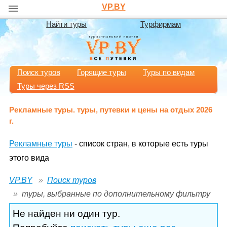
VP.BY
Найти туры
Турфирмам
Поиск туров
Горящие туры
Туры по видам
Туры через RSS
Рекламные туры. туры, путевки и цены на отдых 2026
г.
Рекламные туры
- список стран, в которые есть туры
этого вида
VP.BY
Поиск туров
туры, выбранные по дополнительному фильтру
Не найден ни один тур.