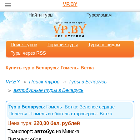
VP.BY
Найти туры
Турфирмам
Поиск туров
Горящие туры
Туры по видам
Туры через RSS
Купить тур в Беларусь: Гомель- Ветка
VP.BY
Поиск туров
Туры в Беларусь
автобусные туры в Беларусь
Тур в Беларусь
: Гомель- Ветка; Зеленое сердце
Полесья - Гомель и обитель староверов - Ветка
Цена тура:
220,00 бел. рублей
Транспорт:
автобус
из Минска
Питание:
обед