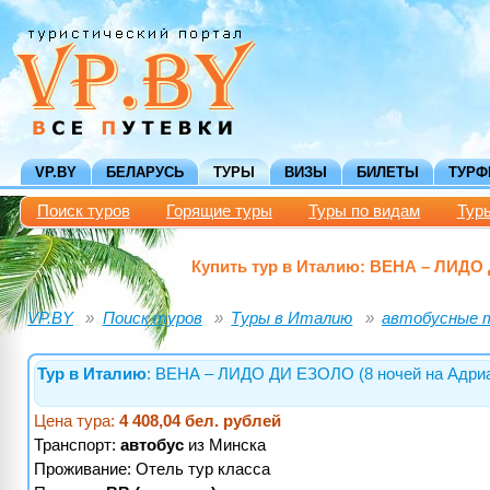
VP.BY
БЕЛАРУСЬ
ТУРЫ
ВИЗЫ
БИЛЕТЫ
ТУР
Поиск туров
Горящие туры
Туры по видам
Тур
Купить тур в Италию: ВЕНА – ЛИДО 
VP.BY
Поиск туров
Туры в Италию
автобусные 
Тур в Италию
: ВЕНА – ЛИДО ДИ ЕЗОЛО (8 ночей на Адриа
Цена тура:
4 408,04 бел. рублей
Транспорт:
автобус
из Минска
Проживание:
Отель тур класса