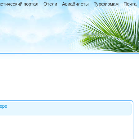
истический портал
Отели
Авиабилеты
Турфирмам
Почта
ере