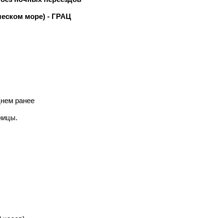
еском море) - ГРАЦ
анее​​​​​​​
ницы.