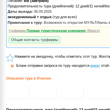
Питание:
BB (завтраки)
Продолжительность тура (дней/ночей): 12 дней/11 ночей/бе
Даты выезда:
06.09.2026
экскурсионный + отдых
(тур для всех)
Примечание к туру
: Возможность открытия МУЛЬТИвизы в фо
турфирма
Первая туристическая компания
(Минск)
Общие контакты турфирмы
Нажмите на звездочку, чтобы отметить этот тур. Желта
Бланк отправки запроса по туру находится
внизу
этой 
Описание тура в Италию
Продолжительность тура (дней/ночей): 12 дней/11 ночей