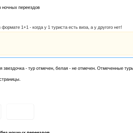
з ночных переездов
рмате 1+1 - когда у 1 туриста есть виза, а у другого нет!
я звездочка - тур отмечен, белая - не отмечен. Отмеченные ту
страницы.
/без ночных переездов