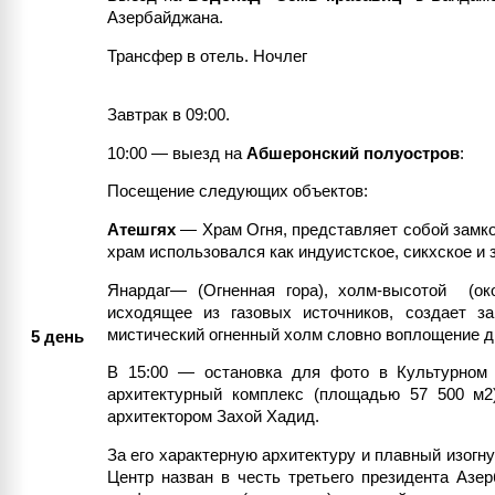
Азербайджана.
Трансфер в отель. Ночлег
Завтрак в 09:00.
10:00 — выезд на
Абшеронский полуостров
:
Посещение следующих объектов:
Атешгях
— Храм Огня, представляет собой замко
храм использовался как индуистское, сикхское и 
Янардаг— (Огненная гора), холм-высотой (око
исходящее из газовых источников, создает з
мистический огненный холм словно воплощение д
5 день
В 15:00 — остановка для фото в Культурном
архитектурный комплекс (площадью 57 500 м2)
архитектором Захой Хадид.
За его характерную архитектуру и плавный изогну
Центр назван в честь третьего президента Азе