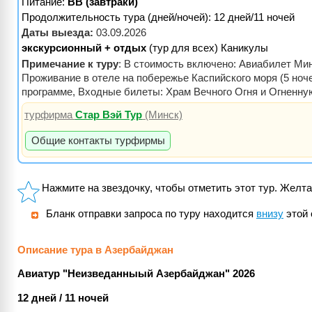
Питание:
BB (завтраки)
Продолжительность тура (дней/ночей): 12 дней/11 ночей
Даты выезда:
03.09.2026
экскурсионный + отдых
(тур для всех) Каникулы
Примечание к туру
: В стоимость включено: Авиабилет Минс
Проживание в отеле на побережье Каспийского моря (5 ноч
программе, Входные билеты: Храм Вечного Огня и Огненную 
турфирма
Стар Вэй Тур
(Минск)
Общие контакты турфирмы
Нажмите на звездочку, чтобы отметить этот тур. Желта
Бланк отправки запроса по туру находится
внизу
этой 
Описание тура в Азербайджан
Авиатур "Неизведанныый Азербайджан" 2026
12 дней / 11 ночей