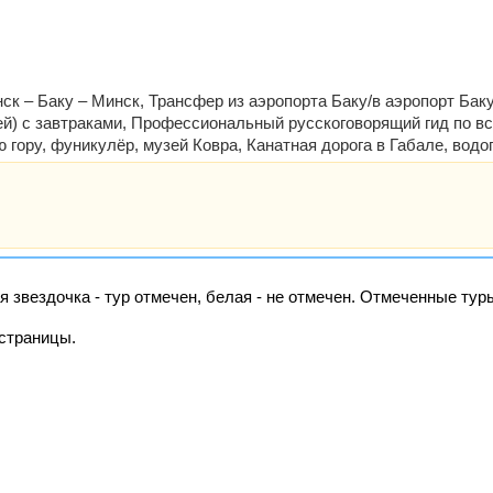
к – Баку – Минск, Трансфер из аэропорта Баку/в аэропорт Баку,
ей) с завтраками, Профессиональный русскоговорящий гид по в
гору, фуникулёр, музей Ковра, Канатная дорога в Габале, водо
я звездочка - тур отмечен, белая - не отмечен. Отмеченные ту
страницы.