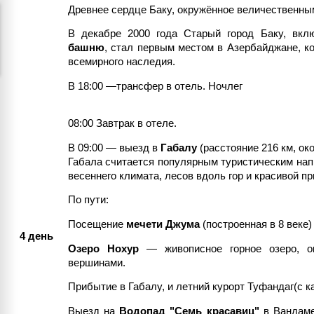
Древнее сердце Баку, окружённое величественны
В декабре 2000 года Старый город Баку, вк
башню
, стал первым местом в Азербайджане, к
всемирного наследия.
В 18:00 —трансфер в отель. Ночлег
08:00 Завтрак в отеле.
В 09:00 — выезд в
Габалу
(расстояние 216 км, око
Габала считается популярным туристическим нап
весеннего климата, лесов вдоль гор и красивой п
По пути:
Посещение
мечети Джума
(построенная в 8 веке)
4 день
Озеро Нохур
— живописное горное озеро, о
вершинами.
Прибытие в Габалу, и летний курорт Туфандаг(с ка
Выезд на
Водопад "Семь красавиц"
в Вандаме