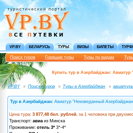
VP.BY
БЕЛАРУСЬ
ТУРЫ
ВИЗЫ
БИЛЕТЫ
ТУР
Поиск туров
Горящие туры
Туры по видам
Тур
Купить тур в Азербайджан: Авиатур
VP.BY
Поиск туров
Туры в Азербайджан
авиатуры
Тур в Азербайджан
: Авиатур "Неизведанный Азербайджан"
Цена тура:
3 877,48 бел. рублей
, за 1 человека при двухм
Транспорт:
авиа
из Минска
Проживание:
отель 3*
3*-4*