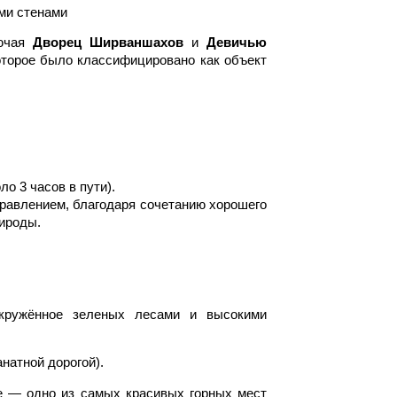
ми стенами
лючая
Дворец Ширваншахов
и
Девичью
оторое было классифицировано как объект
ло 3 часов в пути).
равлением, благодаря сочетанию хорошего
рироды.
кружённое зеленых лесами и высокими
натной дорогой).
 — одно из самых красивых горных мест