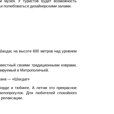
 и музея. У туристов будет возможность
u,и полюбоваться дизайнерскими залами.
Шахдаг, на высоте 600 метров над уровнем
известный своими традиционными коврами,
понируемый в Митрополичьей.
жана — «Шахдаг»
орде и тюбинге. А летом это прекрасное
елопрогулок. Для любителей спокойного
 релаксации.