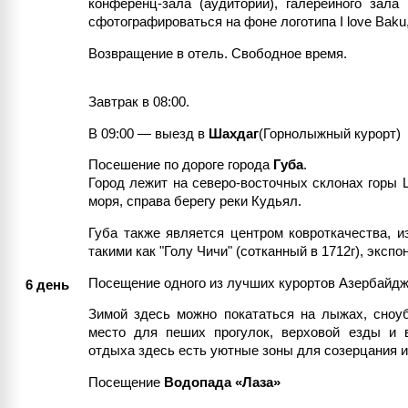
конференц-зала (аудитории), галерейного зала
сфотографироваться на фоне логотипа I love Bak
Возвращение в отель. Свободное время.
Завтрак в 08:00.
В 09:00 — выезд в
Шахдаг
(Горнолыжный курорт)
Посешение по дороге города
Губа
.
Город лежит на северо-восточных склонах горы 
моря, справа берегу реки Кудьял.
Губа также является центром ковроткачества, 
такими как "Голу Чичи" (сотканный в 1712г), экс
Посещение одного из лучших курортов Азербайд
6 день
Зимой здесь можно покататься на лыжах, сноуб
место для пеших прогулок, верховой езды и в
отдыха здесь есть уютные зоны для созерцания и
Посещение
Водопада «Лаза»