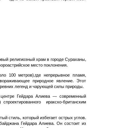
вый религиозный храм в городе Сураханы,
зороастрийское место поклонения.
ло 100 метров),где непрерывное пламя,
авораживающее природное явление. Этот
ревних легенд и чарующей силы природы.
 центре Гейдара Алиева — современный
 спроектированного иракско-британским
тый стиль, который избегает острых углов.
рбайджана Гейдара Алиева. Он состоит из