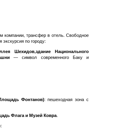
ем компании, трансфер в отель. Свободное
 экскурсия по городу:
ллея Шехидов,здание Национального
ашни
— символ современного Баку и
Площадь Фонтанов)
: пешеходная зона с
адь Флага и Музей Ковра
.
: