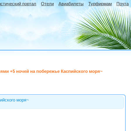
истический портал
Отели
Авиабилеты
Турфирмам
Почта
иями +5 ночей на побережье Каспийского моря~
пийского моря~