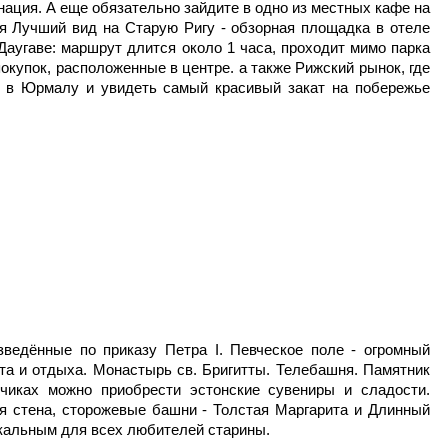
нация. А еще обязательно зайдите в одно из местных кафе на
я Лучший вид на Старую Ригу - обзорная площадка в отеле
Даугаве: маршрут длится около 1 часа, проходит мимо парка
окупок, расположенные в центре. а также Рижский рынок, где
я в Юрмалу и увидеть самый красивый закат на побережье
зведённые по приказу Петра I. Певческое поле - огромный
та и отдыха. Монастырь св. Бригитты. Телебашня. Памятник
нчиках можно приобрести эстонские сувениры и сладости.
я стена, сторожевые башни - Толстая Маргарита и Длинный
икальным для всех любителей старины.