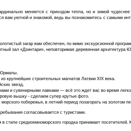
кардинально меняется с приходом тепла, но и зимой чудеснее
я вам уютной и знакомой, ведь вы познакомитесь с самыми инте
золотистый загар вам обеспечен, по мимо экскурсионной програм
ертный зал «Дзинтари», неповторимая деревянная архитектура 
 Юрмалы.
 из крупнейших строительных магнатов Латвии XIX века.
ских звезд.
ами и сувенирными лавками — всё это ждет вас во время легкой
ровую вышку - сделаем супер крутые фото.
орского побережья, в летний период позагорать на золотом пе
я пребывания согласовывается с туристами.
 в стиле средиземноморского городка принимает посетителей. 