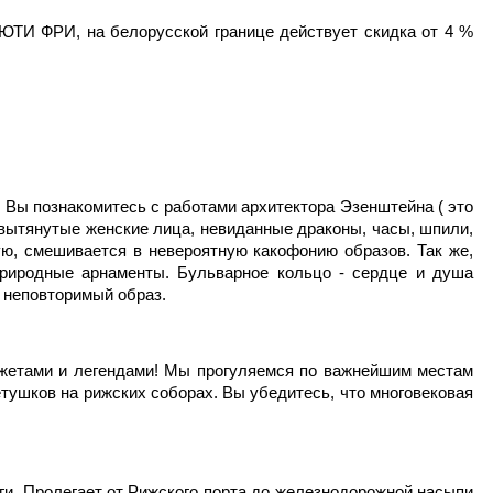
ЮТИ ФРИ, на белорусской границе действует скидка от 4 %
 Вы познакомитесь с работами архитектора Эзенштейна ( это
 вытянутые женские лица, невиданные драконы, часы, шпили,
ую, смешивается в невероятную какофонию образов. Так же,
риродные арнаменты. Бульварное кольцо - сердце и душа
о неповторимый образ.
южетами и легендами! Мы прогуляемся по важнейшим местам
тушков на рижских соборах. Вы убедитесь, что многовековая
ги. Пролегает от Рижского порта до железнодорожной насыпи