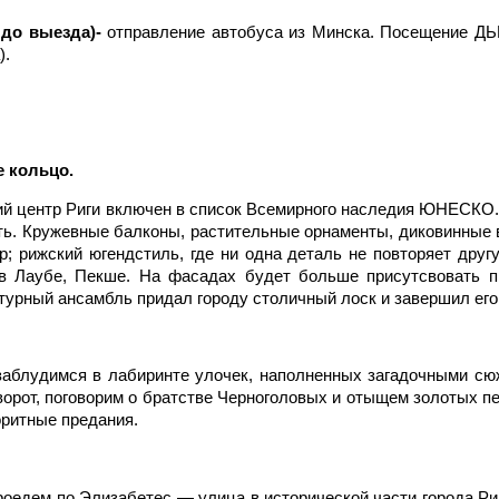
 до выезда)-
отправление автобуса из Минска. Посещение ДЬ
).
 кольцо.
ий центр Риги включен в список Всемирного наследия ЮНЕСКО.
ить. Кружевные балконы, растительные орнаменты, диковинные
; рижский югендстиль, где ни одна деталь не повторяет друг
в Лаубе, Пекше. На фасадах будет больше присутсвовать п
ктурный ансамбль придал городу столичный лоск и завершил ег
в заблудимся в лабиринте улочек, наполненных загадочными с
орот, поговорим о братстве Черноголовых и отыщем золотых пе
лоритные предания.
оедем по Элизабетес — улица в исторической части города Ри