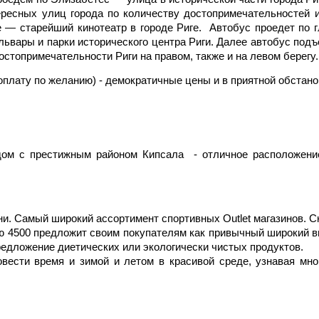
ересных улиц города по количеству достопримечательностей 
— старейший кинотеатр в городе Риге. Автобус проедет по гла
ульвары и парки исторического центра Риги. Далее автобус п
остопримечательности Риги на правом, также и на левом берегу.
оплату по желанию) - демократичные цены и в приятной обстано
ядом с престижным районом Кипсала - отличное расположени
зни. Самый широкий ассортимент спортивных Outlet магазинов. 
ю 4500 предложит своим покупателям как привычный широкий вы
едложение диетических или экологически чистых продуктов.
вести время и зимой и летом в красивой среде, узнавая мног