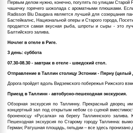
Первым делом нужно, конечно, погулять по улицам Старой Р
чашечку горячего шоколада с ароматными плюшками. Если
Radisson Blu Daugava является лучшей для созерцания пан
Бастейкалнс, Национальной оперы и Старого города, Посети
продается самая вкусная рыба, шпроты и сыры - это лу
Балтийского залива.
Ночлег в отеле в Риге.
3 день: суббота
07.30-08.30 - завтрак в отеле - шведский стол.
Отправление в Таллин столицу Эстонии - Пярну (целый 
Дорога пройдет вдоль Видземского побережья Рижского взм
Приезд в Таллинн - автобусно-пешеходная экскурсия.
Обзорная экскурсия по Таллинну. Прекрасный дворец имп
концертный зал под открытым небом со сценой вместимост
броненосцу «Русалка» на берегу Таллиннского залива. 
Пешеходная экскурсия по Старому городу Таллинна: вымо
Герман; Ратушная площадь, гильдии – все здесь пронизано