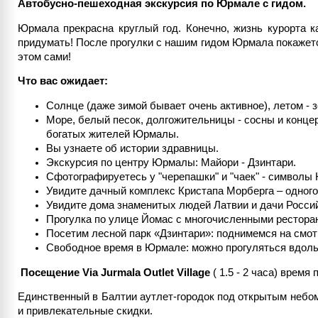
Автобусно-пешеходная экскурсия по Юрмале с гидом.
Юрмала прекрасна круглый год. Конечно, жизнь курорта 
придумать! После прогулки с нашим гидом Юрмала покажетс
этом сами!
Что вас ожидает:
Солнце (даже зимой бывает очень активное), летом - 
Море, белый песок, долгожительницы - сосны и конц
богатых жителей Юрмалы.
Вы узнаете об истории здравницы.
Экскурсия по центру Юрмалы: Майори - Дзинтари.
Сфотографируетесь у "черепашки" и "чаек" - символы
Увидите дачный комплекс Кристапа Морберга – одного
Увидите дома знаменитых людей Латвии и дачи Россий
Прогулка по улице Йомас с многочисленными ресторан
Посетим лесной парк «Дзинтари»: поднимемся на смот
Свободное время в Юрмале: можно прогуляться вдоль м
Посещение
Via
Jurmala
Outlet
Village
( 1.5 - 2 часа) врем
Единственный в Балтии аутлет-городок под открытым небом
и привлекательные скидки.