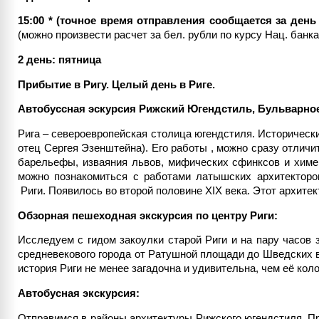
15:00 * (точное время отправления сообщается за день
(можно произвести расчет за бел. рубли по курсу Нац. банка
2 день: пятница
Прибытие в Ригу.
Целый день в Риге.
Автобуссная эскурсия Рижский Югендстиль, Бульварное
Рига – североевропейская столица югендстиля. Историческ
отец Сергея Эзенштейна). Его работы , можно сразу отлич
барельефы, изваяния львов, мифических сфинксов и химер
можно познакомиться с работами латышских архитекторо
Риги. Появилось во второй половине XIX века. Этот архите
Обзорная пешеходная экскурсия по центру Риги:
Исследуем с гидом закоулки старой Риги и на пару часо
средневекового города от Ратушной площади до Шведских в
история Риги не менее загадочна и удивительна, чем её ко
Автобусная экскурсия:
Отправимся в районы архитектуры Рижского югендстиля. Пр