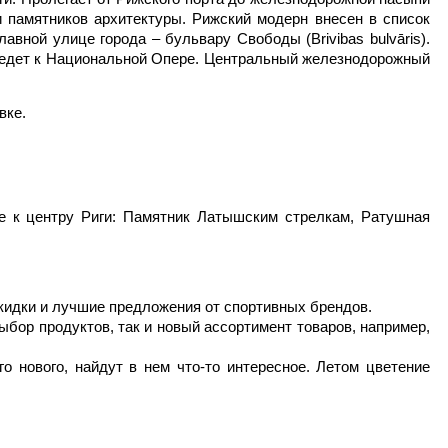
и памятников архитектуры. Рижский модерн внесен в список
вной улице города – бульвару Свободы (Brivibas bulvāris).
одъедет к Национальной Опере. Центральный железнодорожный
вке.
е к центру Риги: Памятник Латышским стрелкам, Ратушная
Скидки и лучшие предложения от спортивных брендов.
бор продуктов, так и новый ассортимент товаров, например,
о нового, найдут в нем что-то интересное. Летом цветение