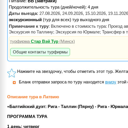
Питание:
BB (завтраки)
Продолжительность тура (дней/ночей): 4 дня
Даты выезда:
27.08.2026, 24.09.2026, 15.10.2026, 19.11.2026
экскурсионный
(тур для всех) тур выходного дня
Примечание к туру
: Включено в стоимость тура: Проезд ав
Экскурсия по Таллину; Экскурсия по Юрмале; Трансфер в т
турфирма
Стар Вэй Тур
(Минск)
Общие контакты турфирмы
Нажмите на звездочку, чтобы отметить этот тур. Желта
Бланк отправки запроса по туру находится
внизу
этой 
Описание тура в Латвию
«Балтийский дуэт: Рига - Таллин (Пярну) - Рига - Юрма
ПРОГРАММА ТУРА
1 день: четверг