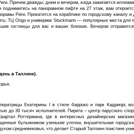
иги. Причем дважды: днем и вечером, когда зажигается иллюми
 поднимитесь на панорамном лифте на 27 этаж, вам откроетс
орамы Риги. Прокатится на кораблике по городскому каналу и 
ть: ТЦ Origo и универмаг Stockmann — популярные места для п
чшие гостинцы для вас и ваших близких. Вечером отправитс
день в Таллине).
орья.
ератрицы Екатерины I в стиле барроко и парк Кадриорг, во
ью до 30 тысяч исполнителей. Пирита – центр парусного спор
Квартал Роттермана, где в интересных дизайнерских магази
щенные булыжником узенькие улочки, внушительная городска
 духом средневековья, что делает Старый Таллинн поистине ун