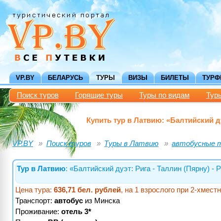
VP.BY
БЕЛАРУСЬ
ТУРЫ
ВИЗЫ
БИЛЕТЫ
ТУР
Поиск туров
Горящие туры
Туры по видам
Тур
Купить тур в Латвию: «Балтийский д
VP.BY
Поиск туров
Туры в Латвию
автобусные 
Тур в Латвию
: «Балтийский дуэт: Рига - Таллин (Пярну) -
Цена тура:
636,71 бел. рублей
, на 1 взрослого при 2-хмес
Транспорт:
автобус
из Минска
Проживание:
отель 3*