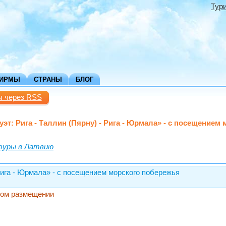
Тур
ФИРМЫ
СТРАНЫ
БЛОГ
ы через RSS
уэт: Рига - Таллин (Пярну) - Рига - Юрмала» - с посещением
туры в Латвию
 Рига - Юрмала» - с посещением морского побережья
тном размещении