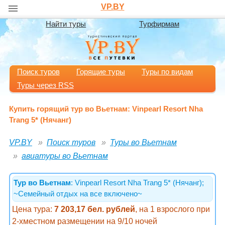
VP.BY
Найти туры
Турфирмам
Поиск туров
Горящие туры
Туры по видам
Туры через RSS
Купить горящий тур во Вьетнам: Vinpearl Resort Nha
Trang 5* (Нячанг)
VP.BY
Поиск туров
Туры во Вьетнам
авиатуры во Вьетнам
Тур во Вьетнам
: Vinpearl Resort Nha Trang 5* (Нячанг);
~Семейный отдых на все включено~
Цена тура:
7 203,17 бел. рублей
, на 1 взрослого при
2-хместном размещении на 9/10 ночей