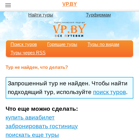
VP.BY
Найти туры
Турфирмам
Поиск туров
Горящие туры
Туры по видам
Туры через RSS
Тур не найден, что делать?
Запрошенный тур не найден. Чтобы найти
подходящий тур, используйте
поиск туров
.
Что еще можно сделать:
купить авиабилет
забронировать гостиницу
поискать еще туры