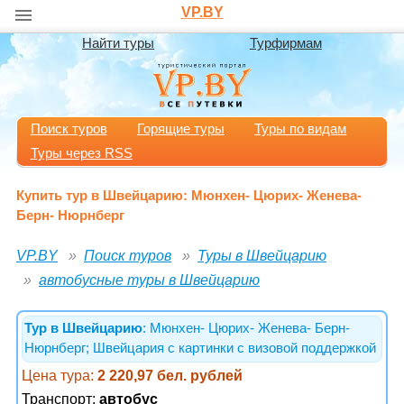
VP.BY
Найти туры
Турфирмам
Поиск туров
Горящие туры
Туры по видам
Туры через RSS
Купить тур в Швейцарию: Мюнхен- Цюрих- Женева-
Берн- Нюрнберг
VP.BY
Поиск туров
Туры в Швейцарию
автобусные туры в Швейцарию
Тур в Швейцарию
: Мюнхен- Цюрих- Женева- Берн-
Нюрнберг; Швейцария с картинки с визовой поддержкой
Цена тура:
2 220,97 бел. рублей
Транспорт:
автобус