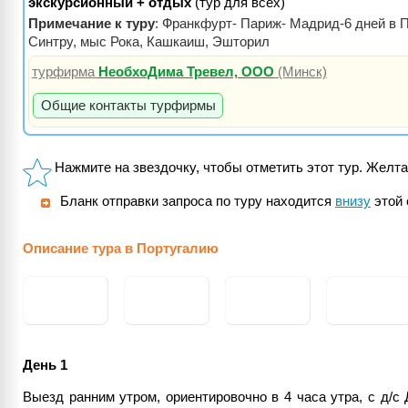
экскурсионный + отдых
(тур для всех)
Примечание к туру
: Франкфурт- Париж- Мадрид-6 дней в П
Синтру, мыс Рока, Кашкаиш, Эшторил
турфирма
НеобхоДима Тревел, ООО
(Минск)
Общие контакты турфирмы
Нажмите на звездочку, чтобы отметить этот тур. Желта
Бланк отправки запроса по туру находится
внизу
этой 
Описание тура в Португалию
День 1
Выезд ранним утром, ориентировочно в 4 часа утра, с д/с