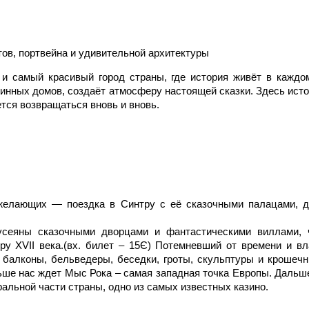
тов, портвейна и удивительной архитектуры
и самый красивый город страны, где история живёт в каждо
нных домов, создаёт атмосферу настоящей сказки. Здесь исто
тся возвращаться вновь и вновь.
 желающих — поездка в Синтру с её сказочными палацами, 
усеяны сказочными дворцами и фантастическими виллами,
ру XVII века.(вх. билет – 15Є) Потемневший от времени и в
 балконы, бельведеры, беседки, гроты, скульптуры и крошеч
ьше нас ждет Мыс Рока – самая западная точка Европы. Дальш
льной части страны, одно из самых известных казино.