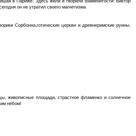
ейшая в Париже. Здесь жили и творили знаменитости: Виктор
сегодня он не утратил своего магнетизма
орики Сорбонна,готические церкви и древнеримские руины,
цы, живописные площади, страстное фламенко и солнечное
ким небом!