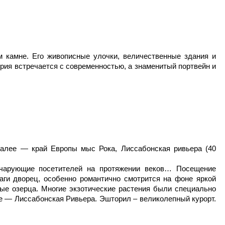
м камне. Его живописные улочки, величественные здания и
рия встречается с современностью, а знаменитый портвейн и
далее — край Европы мыс Рока, Лиссабонская ривьера (40
 чарующие посетителей на протяжении веков… Посещение
лаги дворец, особенно романтично смотрится на фоне яркой
ные озерца. Многие экзотические растения были специально
е — Лиссабонская Ривьера. Эшторил – великолепный курорт.