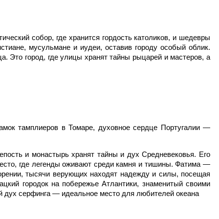
ический собор, где хранится гордость католиков, и шедевры
тиане, мусульмане и иудеи, оставив городу особый облик.
а. Это город, где улицы хранят тайны рыцарей и мастеров, а
замок тамплиеров в Томаре, духовное сердце Португалии —
пость и монастырь хранят тайны и дух Средневековья. Его
есто, где легенды оживают среди камня и тишины. Фатима —
ворении, тысячи верующих находят надежду и силы, посещая
цкий городок на побережье Атлантики, знаменитый своими
ий дух серфинга — идеальное место для любителей океана