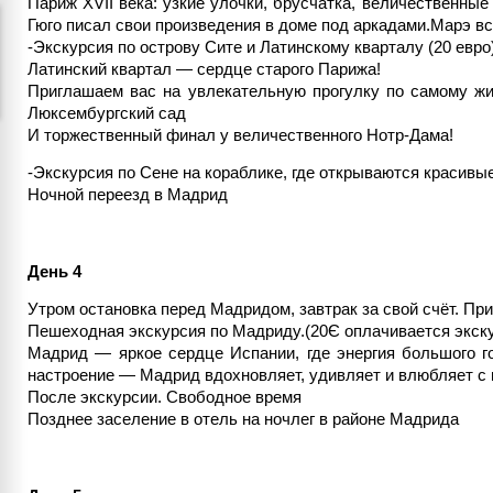
Париж XVII века: узкие улочки, брусчатка, величественны
Гюго писал свои произведения в доме под аркадами.Марэ вс
-Экскурсия по острову Сите и Латинскому кварталу (20 евро)
Латинский квартал — сердце старого Парижа!
Приглашаем вас на увлекательную прогулку по самому жи
Люксембургский сад
И торжественный финал у величественного Нотр-Дама!
-Экскурсия по Сене на кораблике, где открываются красивые
Ночной переезд в Мадрид
День 4
Утром остановка перед Мадридом, завтрак за свой счёт. П
Пешеходная экскурсия по Мадриду.(20Є оплачивается экск
Мадрид — яркое сердце Испании, где энергия большого 
настроение — Мадрид вдохновляет, удивляет и влюбляет с 
После экскурсии. Свободное время
Позднее заселение в отель на ночлег в районе Мадрида