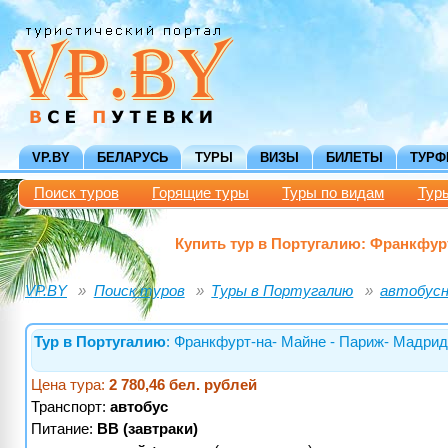
VP.BY
БЕЛАРУСЬ
ТУРЫ
ВИЗЫ
БИЛЕТЫ
ТУР
Поиск туров
Горящие туры
Туры по видам
Тур
Купить тур в Португалию: Франкфур
VP.BY
Поиск туров
Туры в Португалию
автобусн
Тур в Португалию
: Франкфурт-на- Майне - Париж- Мадрид
Цена тура:
2 780,46 бел. рублей
Транспорт:
автобус
Питание:
BB (завтраки)