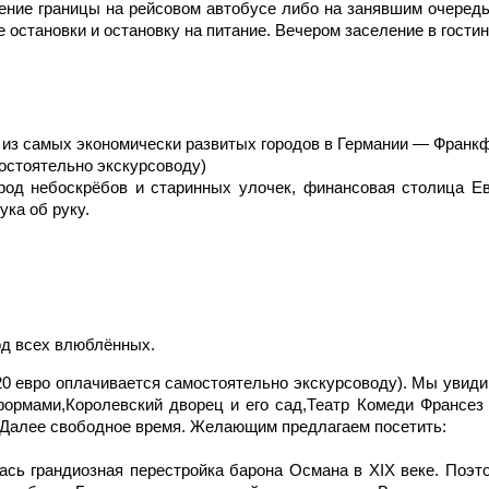
дение границы на рейсовом автобусе либо на занявшим очередь
остановки и остановку на питание. Вечером заселение в гостини
н из самых экономически развитых городов в Германии — Франк
остоятельно экскурсоводу)
род небоскрёбов и старинных улочек, финансовая столица Ев
ука об руку.
од всех влюблённых.
20 евро оплачивается самостоятельно экскурсоводу). Мы уви
формами,Королевский дворец и его сад,Театр Комеди Франсез 
. Далее свободное время. Желающим предлагаем посетить:
ась грандиозная перестройка барона Османа в XIX веке. Поэт