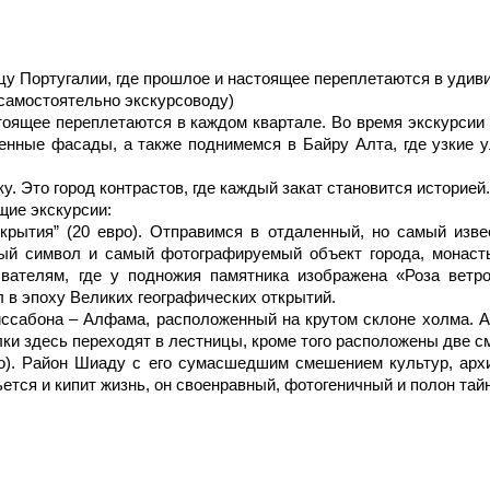
цу Португалии, где прошлое и настоящее переплетаются в удив
самостоятельно экскурсоводу)
стоящее переплетаются в каждом квартале. Во время экскурси
венные фасады, а также поднимемся в Байру Алта, где узкие 
у. Это город контрастов, где каждый закат становится историей.
ие экскурсии:
крытия” (20 евро). Отправимся в отдаленный, но самый изв
ый символ и самый фотографируемый объект города, монаст
вателям, где у подножия памятника изображена «Роза ветр
 в эпоху Великих географических открытий.
ссабона – Алфама, расположенный на крутом склоне холма. А
лки здесь переходят в лестницы, кроме того расположены две
о). Район Шиаду с его сумасшедшим смешением культур, архи
ется и кипит жизнь, он своенравный, фотогеничный и полон тайн