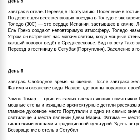
День 5
Завтрак в отеле. Переезд в Португалию. Поселение в гостин
По дороге для всех желающих поездка в Толедо с экскурс
Толедо (30Є) — это сердце Испании, застывшее в камне. Л
Ель Греко создают неповторимую атмосферу. Толедо назы
Утром он встречает нас мягким светом, когда мощные стены
каждый поворот ведёт в Средневековье. Вид на реку Тахо 
Переезд в гостиницу в Сетубал(Португалия). Заселение в г
День 6
Завтрак. Свободное время на океане. После завтрака же
Фатима и океанские виды Назаре, где волны поражают свое
Замок Томар — один из самых впечатляющих памятников П
мощные стены и изящные архитектурные детали рассказыва
главное духовное место Португалии и одно из самых знач
святилище и места явлений Девы Марии. Фатима — место
гигантскими волнами и традиционной культурой. Здесь вст
Возвращение в отель в Сетубал