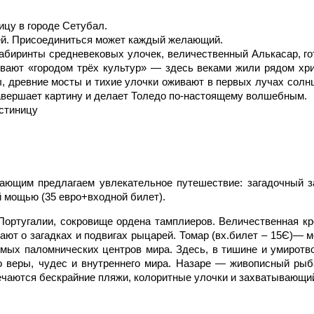
ицу в городе Сетубал.
ией. Присоединиться может каждый желающий.
абиринты средневековых улочек, величественный Алькасар, гот
вают «городом трёх культур» — здесь веками жили рядом хрис
, древние мосты и тихие улочки оживают в первых лучах солнц
завершает картину и делает Толедо по-настоящему волшебным.
остиницу
лающим предлагаем увлекательное путешествие: загадочный 
й мощью (35 евро+входной билет).
ортугалии, сокровище ордена тамплиеров. Величественная кре
ют о загадках и подвигах рыцарей. Томар (вх.билет – 15Є)— м
имых паломнических центров мира. Здесь, в тишине и умирот
 веры, чудес и внутреннего мира. Назаре — живописный рыба
речаются бескрайние пляжи, колоритные улочки и захватывающ