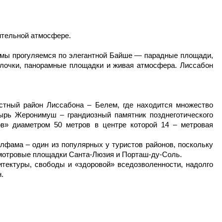
ительной атмосфере.
и мы прогуляемся по элегантной Байше — парадные площади,
улочки, панорамные площадки и живая атмосфера. Лиссабон
естный район Лиссабона – Белем, где находится множество
ырь Жеронимуш – грандиозный памятник позднеготического
ов» диаметром 50 метров в центре которой 14 – метровая
лфама – один из популярных у туристов районов, поскольку
 смотровые площадки Санта-Люзия и Порташ-ду-Соль.
тектуры, свободы и «здоровой» вседозволенности, надолго
.