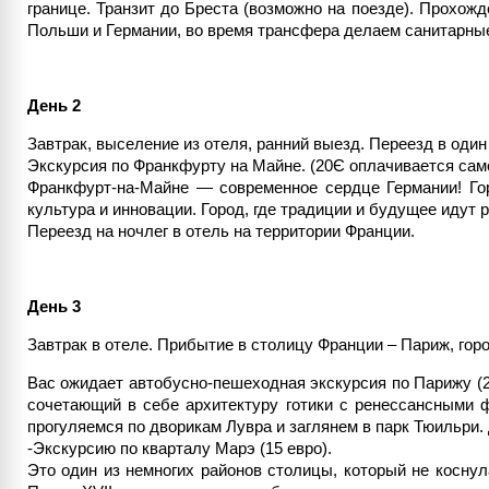
границе. Транзит до Бреста (возможно на поезде). Прохож
Польши и Германии, во время трансфера делаем санитарные 
День 2
Завтрак, выселение из отеля, ранний выезд. Переезд в оди
Экскурсия по Франкфурту на Майне. (20Є оплачивается сам
Франкфурт-на-Майне — современное сердце Германии! Го
культура и инновации. Город, где традиции и будущее идут р
Переезд на ночлег в отель на территории Франции.
День 3
Завтрак в отеле. Прибытие в столицу Франции – Париж, гор
Вас ожидает автобусно-пешеходная экскурсия по Парижу (
сочетающий в себе архитектуру готики с ренессансными 
прогуляемся по дворикам Лувра и заглянем в парк Тюильри
-Экскурсию по кварталу Марэ (15 евро).
Это один из немногих районов столицы, который не коснул