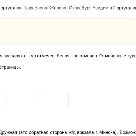
ортугалии- Барселона- Женева- Страсбург. Увидим в Португалии
я звездочка - тур отмечен, белая - не отмечен. Отмеченные ту
страницы.
 Дружная (это обратная сторона ж/д вокзала г. Минска). Возмо