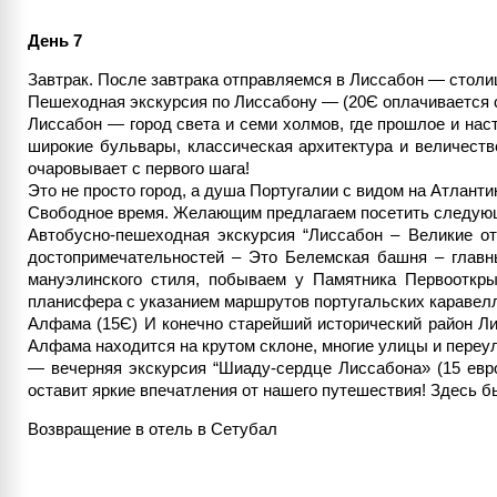
День 7
Завтрак. После завтрака отправляемся в Лиссабон — столи
Пешеходная экскурсия по Лиссабону — (20Є оплачивается 
Лиссабон — город света и семи холмов, где прошлое и на
широкие бульвары, классическая архитектура и величест
очаровывает с первого шага!
Это не просто город, а душа Португалии с видом на Атлантик
Свободное время. Желающим предлагаем посетить следующ
Автобусно-пешеходная экскурсия “Лиссабон – Великие от
достопримечательностей – Это Белемская башня – главн
мануэлинского стиля, побываем у Памятника Первооткры
планисфера с указанием маршрутов португальских каравелл
Алфама (15Є) И конечно старейший исторический район Ли
Алфама находится на крутом склоне, многие улицы и переу
— вечерняя экскурсия “Шиаду-сердце Лиссабона» (15 евр
оставит яркие впечатления от нашего путешествия! Здесь бь
Возвращение в отель в Сетубал