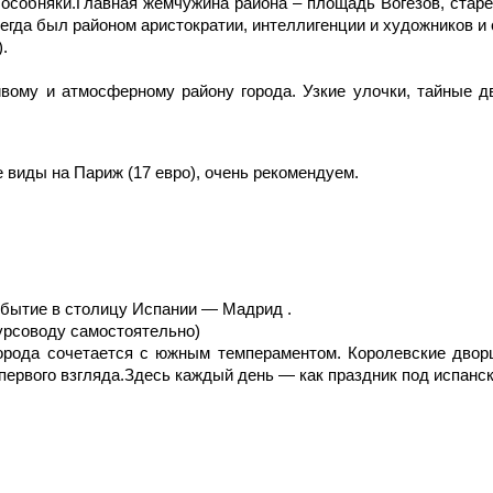
е особняки.Главная жемчужина района – площадь Вогезов, стар
егда был районом аристократии, интеллигенции и художников и 
.
вому и атмосферному району города. Узкие улочки, тайные дв
 виды на Париж (17 евро), очень рекомендуем.
рибытие в столицу Испании — Мадрид .
урсоводу самостоятельно)
города сочетается с южным темпераментом. Королевские двор
первого взгляда.Здесь каждый день — как праздник под испанс