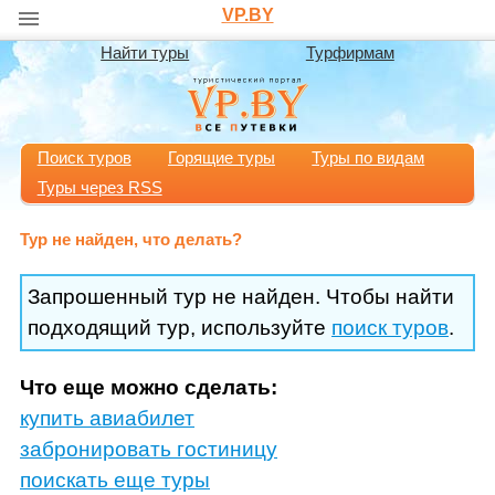
VP.BY
Найти туры
Турфирмам
Поиск туров
Горящие туры
Туры по видам
Туры через RSS
Тур не найден, что делать?
Запрошенный тур не найден. Чтобы найти
подходящий тур, используйте
поиск туров
.
Что еще можно сделать:
купить авиабилет
забронировать гостиницу
поискать еще туры