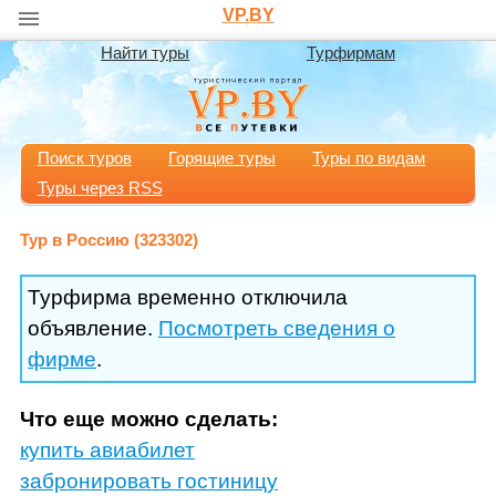
VP.BY
Найти туры
Турфирмам
Поиск туров
Горящие туры
Туры по видам
Туры через RSS
Тур в Россию (323302)
Турфирма временно отключила
объявление.
Посмотреть сведения о
фирме
.
Что еще можно сделать:
купить авиабилет
забронировать гостиницу