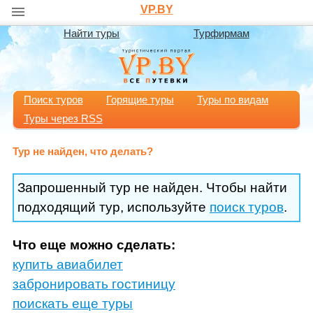
VP.BY
Найти туры
Турфирмам
Поиск туров
Горящие туры
Туры по видам
Туры через RSS
Тур не найден, что делать?
Запрошенный тур не найден. Чтобы найти
подходящий тур, используйте
поиск туров
.
Что еще можно сделать:
купить авиабилет
забронировать гостиницу
поискать еще туры