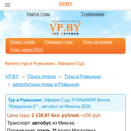
VP.BY
Найти туры
Турфирмам
Поиск туров
Горящие туры
Туры по видам
Туры через RSS
Купить тур в Румынию: Эфорие Суд
VP.BY
Поиск туров
Туры в Румынию
автобусные туры в Румынию
Тур в Румынию
: Эфорие Суд; РУМЫНИЯ! Вилла
"Магдалена 3*" , автобус из Минска 2026
Цена тура:
2 138,97 бел. рублей
, +200 руб
Транспорт:
автобус
из Минска
Проживание:
отель 3*
вилла Магдалена