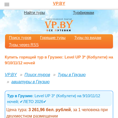
VP.BY
Найти туры
Турфирмам
Поиск туров
Горящие туры
Туры по видам
Туры через RSS
Купить горящий тур в Грузию: Level UP 3* (Кобулети) на
9/10/11/12 ночей
VP.BY
Поиск туров
Туры в Грузию
авиатуры в Грузию
Тур в Грузию
: Level UP 3* (Кобулети) на 9/10/11/12
ночей; ✔ЛЕТО 2026✔
Цена тура:
3 261,96 бел. рублей
, за 1 человека при
двухместном размещении