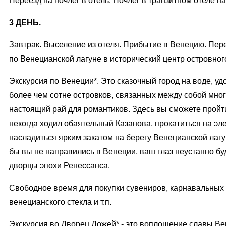
Переезд на ночлег в отель. Ночлег в транзитном отеле н
3 ДЕНЬ.
Завтрак. Выселение из отеля. Прибытие в Венецию. Пере
по Венецианской лагуне в исторический центр островног
Экскурсия по Венеции*. Это сказочный город на воде, у
более чем сотне островков, связанных между собой мн
настоящий рай для романтиков. Здесь вы сможете пройти
некогда ходил обаятельный Казанова, прокатиться на эл
насладиться ярким закатом на берегу Венецианской лагу
бы вы не направились в Венеции, ваш глаз неустанно бу
дворцы эпохи Ренессанса.
Свободное время для покупки сувениров, карнавальных 
венецианского стекла и т.п.
Экскурсия во Дворец Дожей* - это воплощение славы Ве