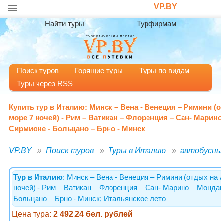
VP.BY
Найти туры
Турфирмам
Поиск туров
Горящие туры
Туры по видам
Туры через RSS
Купить тур в Италию: Минск – Вена - Венеция – Римини 
море 7 ночей) - Рим – Ватикан – Флоренция – Сан- Марин
Сирмионе - Больцано – Брно - Минск
VP.BY
Поиск туров
Туры в Италию
автобусны
Тур в Италию
: Минск – Вена - Венеция – Римини (отдых на
ночей) - Рим – Ватикан – Флоренция – Сан- Марино – Монда
Больцано – Брно - Минск; Итальянское лето
Цена тура:
2 492,24 бел. рублей