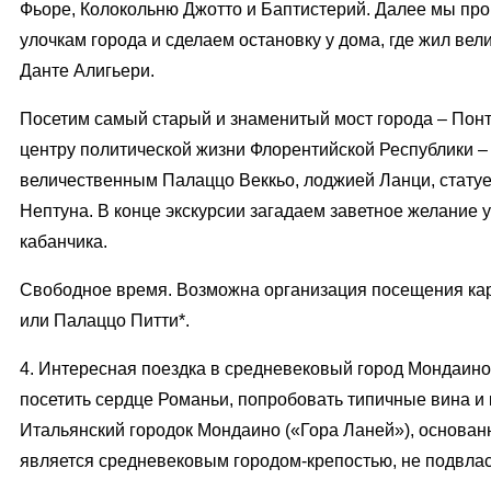
Фьоре, Колокольню Джотто и Баптистерий. Далее мы пр
улочкам города и сделаем остановку у дома, где жил вел
Данте Алигьери.
Посетим самый старый и знаменитый мост города – Понт
центру политической жизни Флорентийской Республики 
величественным Палаццо Веккьо, лоджией Ланци, стату
Нептуна. В конце экскурсии загадаем заветное желание у
кабанчика.
Свободное время. Возможна организация посещения ка
или Палаццо Питти*.
4. Интересная поездка в средневековый город Мондаино
посетить сердце Романьи, попробовать типичные вина и 
Итальянский городок Мондаино («Гора Ланей»), основан
является средневековым городом-крепостью, не подвла