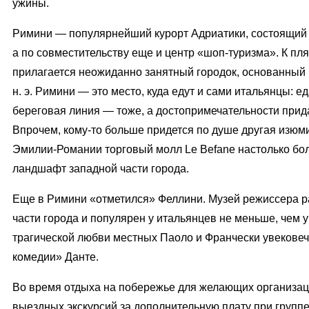
ужины.
Римини — популярнейший курорт Адриатики, состоящий 
а по совместительству еще и центр «шоп-туризма». К пл
прилагается неожиданно занятный городок, основанный 
н. э. Римини — это место, куда едут и сами итальянцы: е
береговая линия — тоже, а достопримечательности прид
Впрочем, кому-то больше придется по душе другая изюми
Эмилии-Романии торговый молл Le Befane настолько бол
ландшафт западной части города.
Еще в Римини «отметился» Феллини. Музей режиссера р
части города и популярен у итальянцев не меньше, чем у
трагической любви местных Паоло и Франчески увекове
комедии» Данте.
Во время отдыха на побережье для желающих организа
выездных экскурсий за дополнительную плату при группе