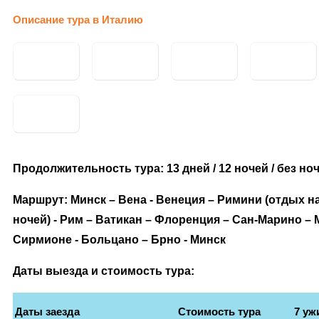
Описание тура в Италию
Продолжительность тура: 13 дней / 12 ночей / без н
Маршрут: Минск – Вена - Венеция – Римини (отдых н
ночей) - Рим – Ватикан – Флоренция – Сан-Марино – 
Сирмионе - Больцано – Брно - Минск
Даты выезда и стоимость тура:
Даты заезда
Стоимость тура
7 уж