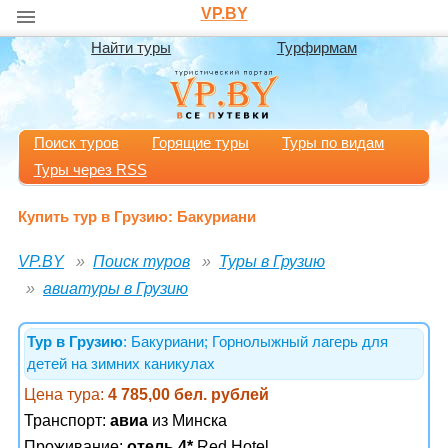
VP.BY
Найти туры
Турфирмам
Поиск туров
Горящие туры
Туры по видам
Туры через RSS
Купить тур в Грузию: Бакуриани
VP.BY
Поиск туров
Туры в Грузию
авиатуры в Грузию
Тур в Грузию
: Бакуриани; Горнолыжный лагерь для
детей на зимних каникулах
Цена тура:
4 785,00 бел. рублей
Транспорт:
авиа
из Минска
Проживание:
отель 4*
Red Hotel