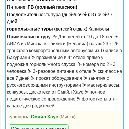
Питание:
FB (полный пансион)
Продолжительность тура (дней/ночей): 8 ночей/ 7
дней
горнолыжные туры
(детский отдых) Каникулы
Примечание к туру
: ⛷ Для детей от 10 до 18 лет. ✈
АВИА из Минска в Тбилиси (Белавиа) багаж 23 кг ⛷
трансфер комфортабельным автобусом из Тбилиси в
Бакуриани ⛷ проживание в 4* отеле прямо у
подножия горнолыжного спуска! ⛷ номера по 2 - 3
человека ⛷ 3- разовое питание в отеле ⛷ ски-пасс на
все 7 дней ⛷ прокат оборудования ⛷ занятия с
русскоговорящими инструкторами ⛷ мастер-классы,
конкурсы, дискотеки от Смайл Хаус ⛷ полное
педагогическое сопровождение ⛷ фотоотчеты в тг-
канале для родителей
турфирма
Смайл Хаус
(Минск)
Общие контакты турфирмы