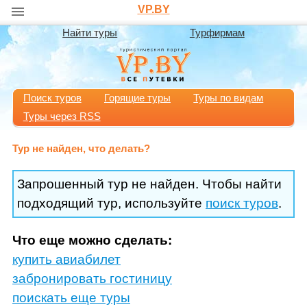
VP.BY
Найти туры
Турфирмам
Поиск туров
Горящие туры
Туры по видам
Туры через RSS
Тур не найден, что делать?
Запрошенный тур не найден. Чтобы найти
подходящий тур, используйте
поиск туров
.
Что еще можно сделать:
купить авиабилет
забронировать гостиницу
поискать еще туры