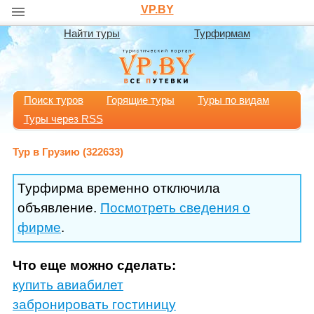
VP.BY
Найти туры
Турфирмам
Поиск туров
Горящие туры
Туры по видам
Туры через RSS
Тур в Грузию (322633)
Турфирма временно отключила
объявление.
Посмотреть сведения о
фирме
.
Что еще можно сделать:
купить авиабилет
забронировать гостиницу