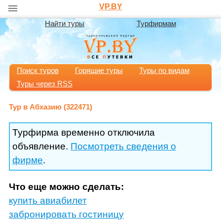
VP.BY
Найти туры
Турфирмам
Поиск туров
Горящие туры
Туры по видам
Туры через RSS
Тур в Абхазию (322471)
Турфирма временно отключила
объявление.
Посмотреть сведения о
фирме
.
Что еще можно сделать:
купить авиабилет
забронировать гостиницу