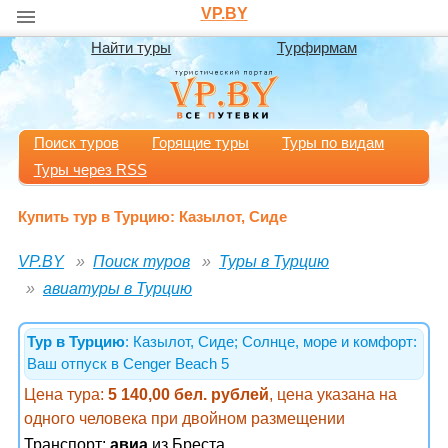
VP.BY
Найти туры
Турфирмам
Поиск туров
Горящие туры
Туры по видам
Туры через RSS
Купить тур в Турцию: Казылот, Сиде
VP.BY
Поиск туров
Туры в Турцию
авиатуры в Турцию
Тур в Турцию
: Казылот, Сиде; Солнце, море и комфорт:
Ваш отпуск в Cenger Beach 5
Цена тура:
5 140,00 бел. рублей
, цена указана на
одного человека при двойном размещении
Транспорт:
авиа
из Бреста