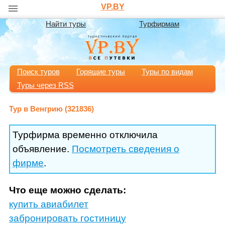
VP.BY
Найти туры
Турфирмам
Поиск туров
Горящие туры
Туры по видам
Туры через RSS
Тур в Венгрию (321836)
Турфирма временно отключила
объявление.
Посмотреть сведения о
фирме
.
Что еще можно сделать:
купить авиабилет
забронировать гостиницу