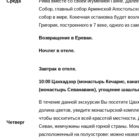
Среда
Рима вместе со своей игуменией Гаяне. Дал
Собор, главный собор Армянской Апостольск
собор в мире. Конечная остановка будет возл
Григория, построенного в 7 веке, одного из с
Возвращение в Ереван.
Ночлег в отеле.
Завтрак в отеле.
10:00 Цахкадзор (монастырь Кечарис, канат
(монастырь Севанаванк), угощение шашлы
В течение данной экскурсии Вы посетите Цах
долина цветов, увидите монастырский комплек
чтобы восхититься всей красотой местности. 
Четверг
Севан, жемчужины нашей горной страны. Мон
расположенный на полуострове: можно назват