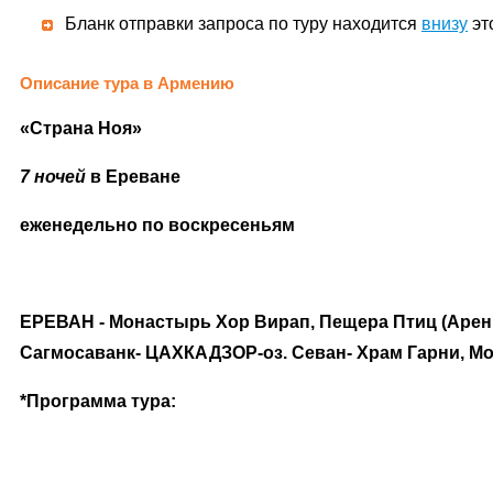
Бланк отправки запроса по туру находится
внизу
эт
Описание тура в Армению
«Страна Ноя»
7 ночей
в Ереване
еженедельно по воскресеньям
ЕРЕВАН - Монастырь Хор Вирап, Пещера Птиц (Арени
Сагмосаванк- ЦАХКАДЗОР-оз. Севан-
Храм Гарни, М
*Программа тура: