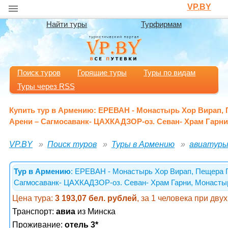
VP.BY
Найти туры
Турфирмам
Поиск туров
Горящие туры
Туры по видам
Туры через RSS
Купить тур в Армению: ЕРЕВАН - Монастырь Хор Вирап, 
Арени – Сагмосаванк- ЦАХКАДЗОР-оз. Севан- Храм Гарни
VP.BY
Поиск туров
Туры в Армению
авиатуры
Тур в Армению
: ЕРЕВАН - Монастырь Хор Вирап, Пещера П
Сагмосаванк- ЦАХКАДЗОР-оз. Севан- Храм Гарни, Монасты
Цена тура:
3 193,07 бел. рублей
, за 1 человека при дв
Транспорт:
авиа
из Минска
Проживание:
отель 3*