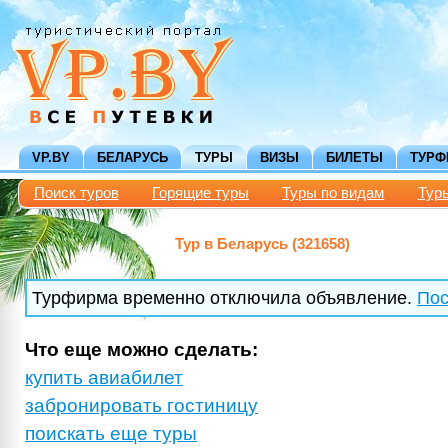
VP.BY
БЕЛАРУСЬ
ТУРЫ
ВИЗЫ
БИЛЕТЫ
ТУР
Поиск туров
Горящие туры
Туры по видам
Тур
Тур в Беларусь (321658)
Турфирма временно отключила объявление.
Пос
Что еще можно сделать:
купить авиабилет
забронировать гостиницу
поискать еще туры