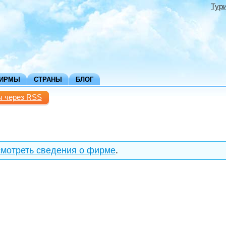
Тур
ФИРМЫ
СТРАНЫ
БЛОГ
ы через RSS
мотреть сведения о фирме
.