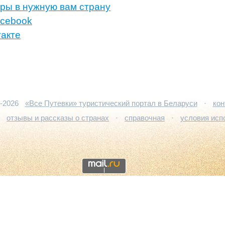
ры в нужную вам страну
acebook
такте
5-2026
«Все Путевки» туристический портал в Беларуси
·
кон
·
отзывы и рассказы о странах
·
справочная
·
условия исп