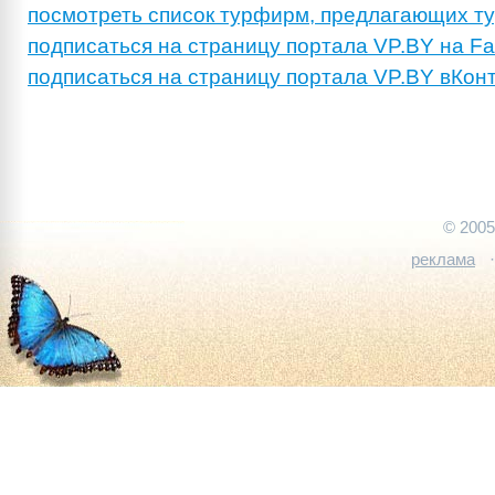
посмотреть список турфирм, предлагающих ту
подписаться на страницу портала VP.BY на F
подписаться на страницу портала VP.BY вКон
© 200
реклама