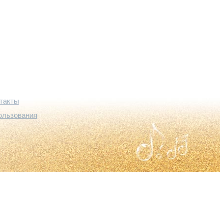
такты
ользования