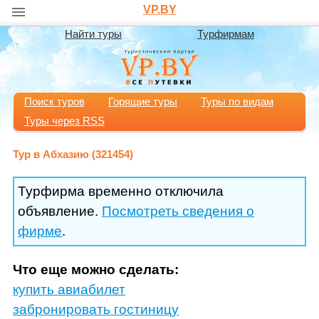
VP.BY
Найти туры
Турфирмам
Поиск туров
Горящие туры
Туры по видам
Туры через RSS
Тур в Абхазию (321454)
Турфирма временно отключила
объявление.
Посмотреть сведения о
фирме
.
Что еще можно сделать:
купить авиабилет
забронировать гостиницу