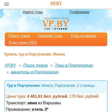
VP.BY
Найти туры
Турфирмам
Поиск туров
Горящие туры
Туры по видам
Туры через RSS
Купить тур в Португалию: Минск
VP.BY
Поиск туров
Туры в Португалию
авиатуры в Португалию
Тур в Португалию
: Минск; Португалия. 2 столицы .
Цена тура:
4 461,61 бел. рублей
, 170 бел. рублей
Транспорт:
авиа
из Варшавы
Проживание:
отель 3*