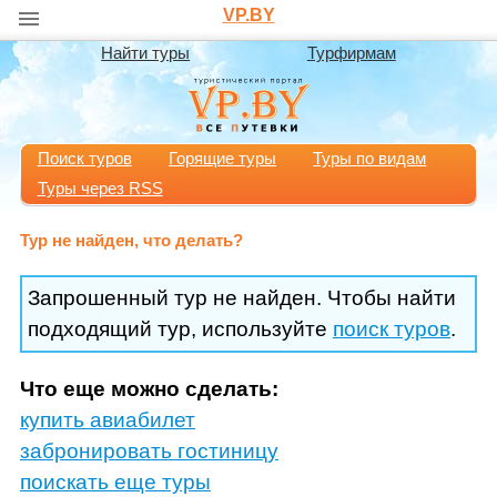
VP.BY
Найти туры
Турфирмам
Поиск туров
Горящие туры
Туры по видам
Туры через RSS
Тур не найден, что делать?
Запрошенный тур не найден. Чтобы найти
подходящий тур, используйте
поиск туров
.
Что еще можно сделать:
купить авиабилет
забронировать гостиницу
поискать еще туры