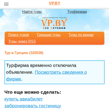
VP.BY
Найти туры
Турфирмам
Поиск туров
Горящие туры
Туры по видам
Туры через RSS
Тур в Грецию (320536)
Турфирма временно отключила
объявление.
Посмотреть сведения о
фирме
.
Что еще можно сделать:
купить авиабилет
забронировать гостиницу