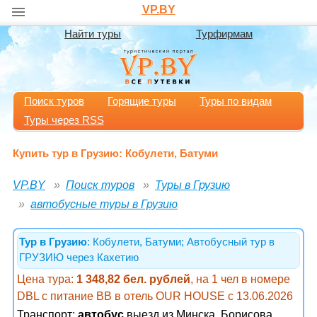
VP.BY
Найти туры
Турфирмам
Поиск туров
Горящие туры
Туры по видам
Туры через RSS
Купить тур в Грузию: Кобулети, Батуми
VP.BY
Поиск туров
Туры в Грузию
автобусные туры в Грузию
Тур в Грузию
: Кобулети, Батуми; Автобусный тур в
ГРУЗИЮ через Кахетию
Цена тура:
1 348,82 бел. рублей
, на 1 чел в номере
DBL с питание ВВ в отель OUR HOUSE с 13.06.2026
Транспорт:
автобус
выезд из Минска, Борисова,