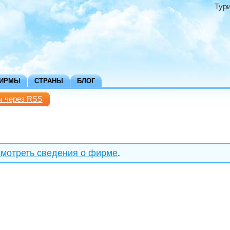
Тур
ФИРМЫ
СТРАНЫ
БЛОГ
ы через RSS
мотреть сведения о фирме
.