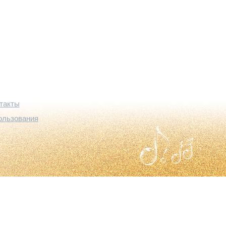
такты
ользования