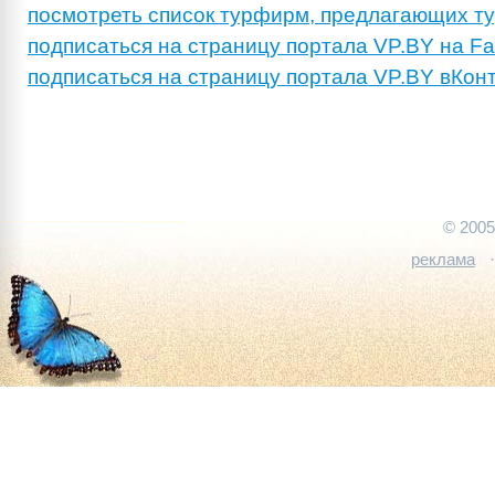
посмотреть список турфирм, предлагающих ту
подписаться на страницу портала VP.BY на F
подписаться на страницу портала VP.BY вКон
© 200
реклама