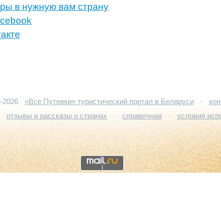
ры в нужную вам страну
acebook
такте
5-2026
«Все Путевки» туристический портал в Беларуси
·
кон
·
отзывы и рассказы о странах
·
справочная
·
условия исп