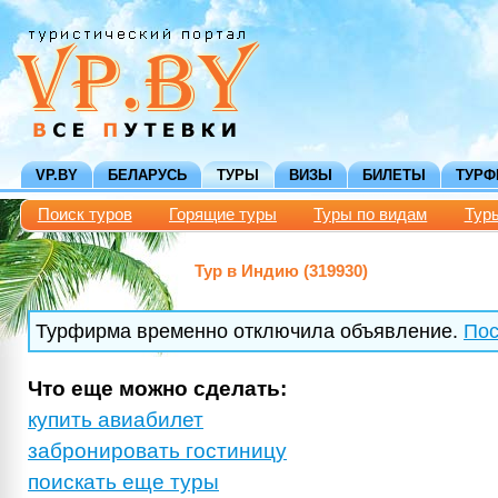
VP.BY
БЕЛАРУСЬ
ТУРЫ
ВИЗЫ
БИЛЕТЫ
ТУР
Поиск туров
Горящие туры
Туры по видам
Тур
Тур в Индию (319930)
Турфирма временно отключила объявление.
Пос
Что еще можно сделать:
купить авиабилет
забронировать гостиницу
поискать еще туры