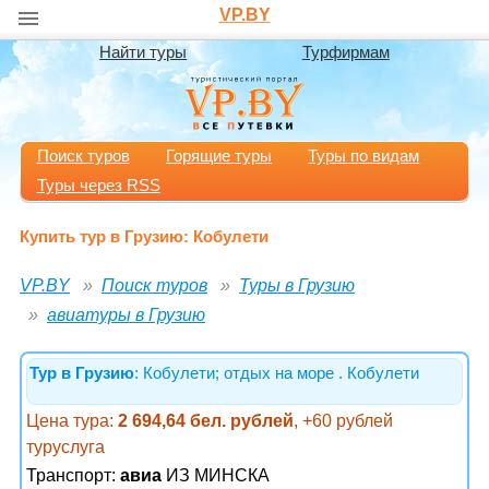
VP.BY
Найти туры
Турфирмам
Поиск туров
Горящие туры
Туры по видам
Туры через RSS
Купить тур в Грузию: Кобулети
VP.BY
Поиск туров
Туры в Грузию
авиатуры в Грузию
Тур в Грузию
: Кобулети; отдых на море . Кобулети
Цена тура:
2 694,64 бел. рублей
, +60 рублей
туруслуга
Транспорт:
авиа
ИЗ МИНСКА