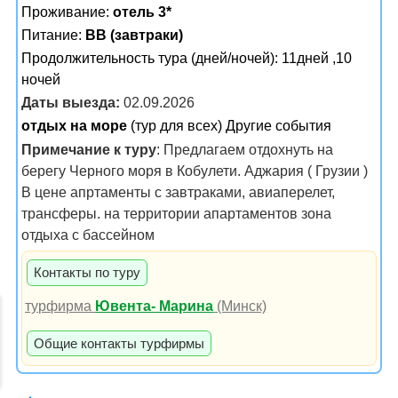
Проживание:
отель 3*
Питание:
BB (завтраки)
Продолжительность тура (дней/ночей): 11дней ,10
ночей
Даты выезда:
02.09.2026
отдых на море
(тур для всех) Другие события
Примечание к туру
: Предлагаем отдохнуть на
берегу Черного моря в Кобулети. Аджария ( Грузии )
В цене апртаменты с завтраками, авиаперелет,
трансферы. на территории апартаментов зона
отдыха с бассейном
Контакты по туру
турфирма
Ювента- Марина
(Минск)
Общие контакты турфирмы