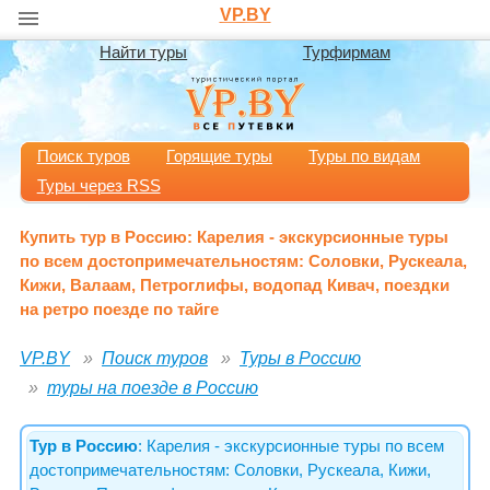
VP.BY
Найти туры
Турфирмам
Поиск туров
Горящие туры
Туры по видам
Туры через RSS
Купить тур в Россию: Карелия - экскурсионные туры
по всем достопримечательностям: Соловки, Рускеала,
Кижи, Валаам, Петроглифы, водопад Кивач, поездки
на ретро поезде по тайге
VP.BY
Поиск туров
Туры в Россию
туры на поезде в Россию
Тур в Россию
: Карелия - экскурсионные туры по всем
достопримечательностям: Соловки, Рускеала, Кижи,