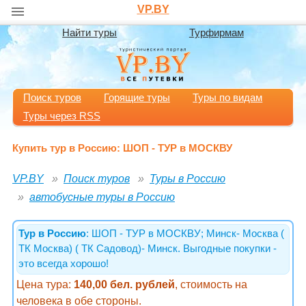
VP.BY
Найти туры
Турфирмам
Поиск туров
Горящие туры
Туры по видам
Туры через RSS
Купить тур в Россию: ШОП - ТУР в МОСКВУ
VP.BY
Поиск туров
Туры в Россию
автобусные туры в Россию
Тур в Россию
: ШОП - ТУР в МОСКВУ; Минск- Москва (
ТК Москва) ( ТК Садовод)- Минск. Выгодные покупки -
это всегда хорошо!
Цена тура:
140,00 бел. рублей
, стоимость на
человека в обе стороны.