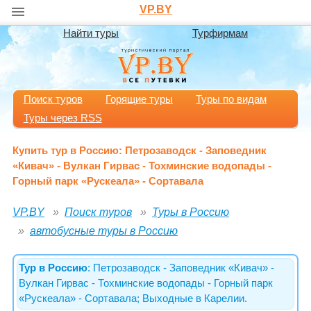
VP.BY
Найти туры
Турфирмам
Поиск туров
Горящие туры
Туры по видам
Туры через RSS
Купить тур в Россию: Петрозаводск - Заповедник
«Кивач» - Вулкан Гирвас - Тохминские водопады -
Горный парк «Рускеала» - Сортавала
VP.BY
Поиск туров
Туры в Россию
автобусные туры в Россию
Тур в Россию
: Петрозаводск - Заповедник «Кивач» -
Вулкан Гирвас - Тохминские водопады - Горный парк
«Рускеала» - Сортавала; Выходные в Карелии.