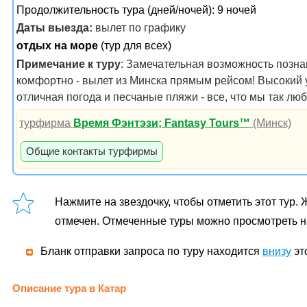
Продолжительность тура (дней/ночей): 9 ночей
Даты выезда:
вылет по графику
отдых на море
(тур для всех)
Примечание к туру
: Замечательная возможность позна
комфортно - вылет из Минска прямым рейсом! Высокий у
отличная погода и песчаные пляжи - все, что мы так люб
турфирма
Время Фэнтэзи; Fantasy Tours™
(Минск)
Общие контакты турфирмы
Нажмите на звездочку, чтобы отметить этот тур. Ж
отмечен. Отмеченные туры можно просмотреть н
Бланк отправки запроса по туру находится
внизу
эт
Описание тура в Катар