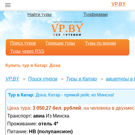
VP.BY
Найти туры
Турфирмам
Поиск туров
Горящие туры
Туры по видам
Туры через RSS
Купить тур в Катар: Доха
VP.BY
Поиск туров
Туры в Катар
авиатуры в
Тур в Катар
: Доха; Катар - прямой рейс из Минска!
Цена тура:
3 050,27 бел. рублей
, на человека в двухме
Транспорт:
авиа
Из Минска
Проживание:
отель 4*
Питание:
HB (полупансион)