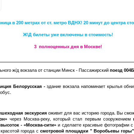
ница в 200 метрах от ст. метро ВДНХ! 20 минут до центра ст
Ж\Д билеты уже включены в стоимость!
3 полноценных дня в Москве!
ьного ж/д вокзала от станции Минск - Пассажирский
поезд 004Б
танция Белорусская -
здание вокзала напоминает крылья обн
тобус.
ешеходная экскурсия
оживит для вас историю города. Вы смо
он»
через Москва-реку, который стал первым сооружением
и
высоток - «Москва-сити»
и сделаете красивые фотографии 
 красотой города с
смотровой площадки " Воробьевы горы