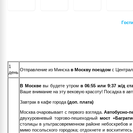
Гости
1
Отправление из Минска
в Москву поездом
с Централ
день
В Москве
вы будете утром
в 06:55 или 9:37 ж/д с
Ваше внимание на эту вековую красоту! Посадка в ав
Завтрак в кафе города
(доп. плата)
Москва очаровывает с первого взгляда.
Автобусно-п
двухуровневый торгово-пешеходный
мост «Баграти
столицы в ультрасовременном районе небоскребов 
мимо посольского городока; отдохнете и восхититесь