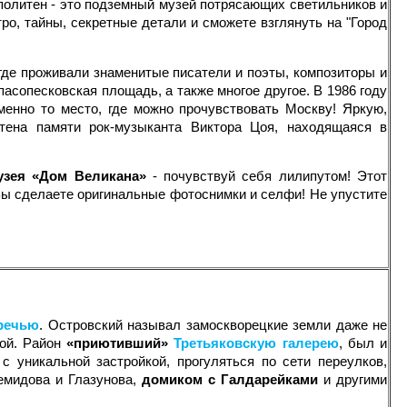
олитен - это подземный музей потрясающих светильников и
тро, тайны, секретные детали и сможете взглянуть на "Город
где проживали знаменитые писатели и поэты, композиторы и
асопесковская площадь, а также многое другое. В 1986 году
енно то место, где можно прочувствовать Москву! Яркую,
стена памяти рок-музыканта Виктора Цоя, находящаяся в
узея «Дом Великана»
- почувствуй себя лилипутом! Этот
ы сделаете оригинальные фотоснимки и селфи! Не упустите
оречью
. Островский называл замоскворецкие земли даже не
ной. Район
«приютивший»
Третьяковскую галерею
, был и
 уникальной застройкой, прогуляться по сети переулков,
емидова и Глазунова,
домиком с Галдарейками
и другими