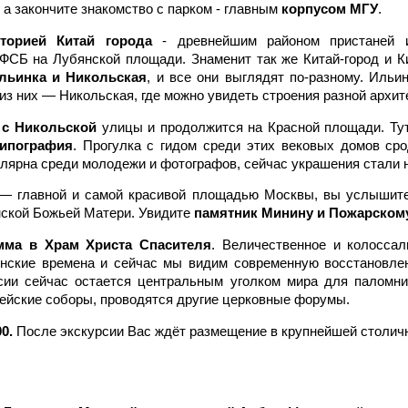
 а закончите знакомство с парком - главным
корпусом МГУ
.
иторией Китай города
- древнейшим районом пристаней и
 ФСБ на Лубянской площади. Знаменит так же Китай-город и Ки
льинка и Никольская
, и все они выглядят по-разному. Иль
з них — Никольская, где можно увидеть строения разной архит
 с Никольской
улицы и продолжится на Красной площади. Тут
ипография
. Прогулка с гидом среди этих вековых домов ср
пулярна среди молодежи и фотографов, сейчас украшения стали 
 главной и самой красивой площадью Москвы, вы услышите 
нской Божьей Матери. Увидите
памятник Минину и Пожарскому
мма в Храм Христа Спасителя
. Величественное и колоссал
инские времена и сейчас мы видим современную восстановле
сии сейчас остается центральным уголком мира для паломни
рейские соборы, проводятся другие церковные форумы.
00.
После экскурсии Вас ждёт размещение в крупнейшей столичн