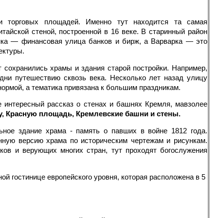
 торговых площадей. Именно тут находится та самая
тайской стеной, построенной в 16 веке. В старинный район
инка — финансовая улица банков и бирж, а Варварка — это
ектуры.
 сохранились храмы и здания старой постройки. Например,
одни путешествию сквозь века. Несколько лет назад улицу
нормой, а тематика привязана к большим праздникам.
интересный рассказ о стенах и башнях Кремля, мавзолее
, Красную площадь, Кремлевские башни и стены.
ьное здание храма - память о павших в войне 1812 года.
нную версию храма по историческим чертежам и рисункам.
ков и верующих многих стран, тут проходят богослужения
ой гостинице европейского уровня, которая расположена в 5