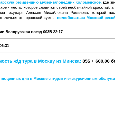
арскую резиденцию музей-заповедник Коломенское,
где э
кое - место, которое славится своей необычайной красотой, 
ния государя Алексея Михайловича Романова, который по
отвлечься от городской суеты,
полюбоваться Москвой-рекой
ции Белорусская
поезд 003Б
22:17
06:31
ость ж\д тура в Москву из Минска:
85$
+ 600,00 б
лноценных дня в Москве с гидом и экскурсионным обслуж