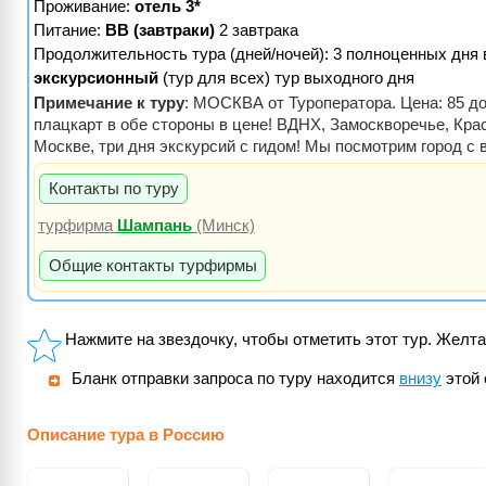
Проживание:
отель 3*
Питание:
BB (завтраки)
2 завтрака
Продолжительность тура (дней/ночей): 3 полноценных дня
экскурсионный
(тур для всех) тур выходного дня
Примечание к туру
: МОСКВА от Туроператора. Цена: 85 до
плацкарт в обе стороны в цене! ВДНХ, Замоскворечье, Кр
Москве, три дня экскурсий с гидом! Мы посмотрим город с 
Контакты по туру
турфирма
Шампань
(Минск)
Общие контакты турфирмы
Нажмите на звездочку, чтобы отметить этот тур. Желта
Бланк отправки запроса по туру находится
внизу
этой 
Описание тура в Россию