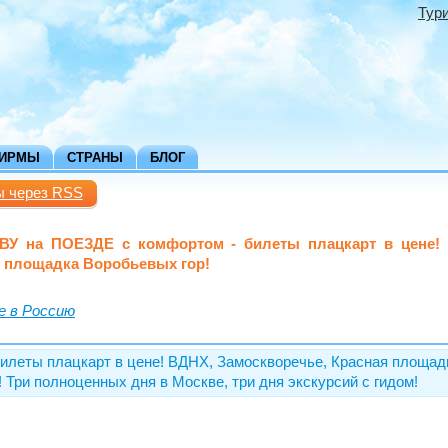
Тур
ФИРМЫ
СТРАНЫ
БЛОГ
ы через RSS
ВУ на ПОЕЗДЕ с комфортом - билеты плацкарт в цене! 
я площадка Воробьевых гор!
е в Россию
илеты плацкарт в цене! ВДНХ, Замоскворечье, Красная площадь
 Три полноценных дня в Москве, три дня экскурсий с гидом!