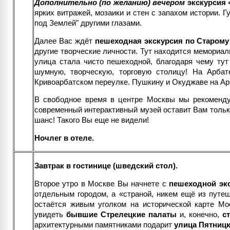
Дополнительно (по желанию) вечером
экскурсия 
ярких витражей, мозаики и стен с запахом истории. Г
под Землей" другими глазами.
Далее Вас ждёт
пешеходная экскурсия по Старому
другие творческие личности. Тут находится мемориал
улица стала чисто пешеходной, благодаря чему ту
шумную, творческую, торговую столицу! На Арбат
Кривоарбатском переулке. Пушкину и Окуджаве на Ар
В свободное время в центре Москвы мы рекоменд
современный интерактивный музей оставит Вам толь
шанс! Такого Вы еще не видели!
Ночлег в отеле.
Завтрак в гостинице (шведский стол).
Второе утро в Москве Вы начнете с
пешеходной эк
отдельным городом, а «страной, никем ещё из путе
остаётся живым уголком на исторической карте Мос
увидеть
бывшие Стрелецкие палаты
и, конечно,
с
архитектурными памятниками подарит
улица Пятниц