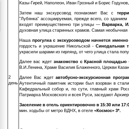
Казы-Гирей, Наполеон, Иван Грозный и Борис Годунов,
Затем наш экскурсовод познакомит Вас с
терр
"Лубянка" ассоциируемая, прежде всего, со зданием
входят преимущественно три улицы —
Варварка, И
духовная улица старинных храмов. Самая необычная и
Наша
прогулка с экскурсоводом начнется именно
гордость и украшение Никольской -
Синодальная т
украсили шарами из гирлянд, от чего улица стала по
Далее вас ждет
знакомство с Красной площадью
—
В.И.Ленина, Храме Василия Блаженного, Церкви Каза
2
Далее Вас ждет
автобусно-
экскурсионная програ
день
Аутентичный памятник истории был взорван в стал
Кафедральный собор и, по сути, главный храм Рос
Патриарха Московского и всея Руси, заседают Архие
Заселение в отель ориентировочно в 15:30 или 17:
мин. ходьбы от метро ВДНХ, в отеле
«Космос» 3*
.