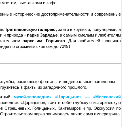
 мостом, выставками и кафе.
венные исторические достопримечательности и современные
ть Третьяковскую галерею
, зайти в крупный, популярный, а
и и природа -
парке Зарядье
, а самым смелым и любителям
екательном
парке им. Горького
. Для любителей шоппинга
ды по огромным скидкам до 70% !
е клумбы, роскошные фонтаны и шедевральные павильоны —
огрузитесь в факты из загадочного прошлого.
афтный
музей-заповедник «Царицыно» — «Московский
поведник «Царицыно», таит в себе глубокую историческую
ов Стрешневых, Голицыных, Кантемиров и пр. Экскурсия по
р. Строительством парка занималась лично сама императрица.