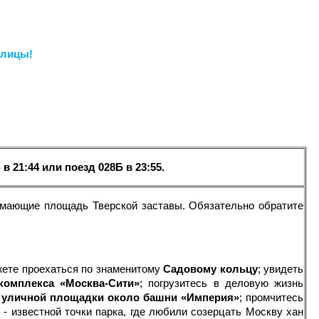
олицы!
 в 21:44 или поезд 028Б в 23:55.
имающие площадь Тверской заставы. Обязательно обратите
жете проехаться по знаменитому
Садовому кольцу
; увидеть
комплекса «Москва-Сити»
; погрузитесь в деловую жизнь
с
уличной площадки около башни «Империя»
; промчитесь
"
- известной точки парка, где любили созерцать Москву хан