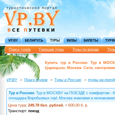
VP.BY
БЕЛАРУСЬ
ТУРЫ
ВИЗЫ
БИЛЕТЫ
ТУР
Поиск туров
Горящие туры
Туры по видам
Тур
Купить тур в Россию: Тур в МОСК
Царицыно, Москва- Сити, смотрова
VP.BY
Поиск туров
Туры в Россию
туры на поезд
Тур в Россию
: Тур в МОСКВУ на ПОЕЗДЕ с комфортом - б
площадка Воробьевых гор!; Москва знакомая и незнакомая!
Цена тура:
249,78 бел. рублей
, + 600,00 б. р.
Транспорт:
поезд