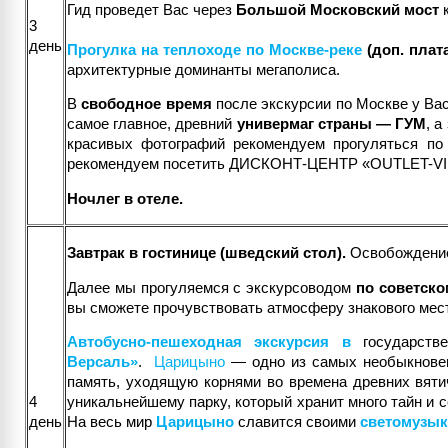
Гид проведет Вас через
Большой Московский мост
к
3
день
Прогулка на теплоходе по Москве-реке
(доп. плат
архитектурные доминанты мегаполиса.
В
свободное время
после экскурсии по Москве у Вас
самое главное, древний
универмаг страны — ГУМ
, 
красивых фотографий рекомендуем прогуляться по
рекомендуем посетить ДИСКОНТ-ЦЕНТР «OUTLET-VILL
Ночлег в отеле.
Завтрак в гостинице (шведский стол).
Освобождение
Далее мы прогуляемся с экскурсоводом
по советск
вы сможете прочувствовать атмосферу знакового места
Автобусно-пешеходная экскурсия в
государст
Версаль»
.
Царицыно
— одно из самых необыкновенн
память, уходящую корнями во времена древних вяти
уникальнейшему парку, который хранит много тайн и с
4
На весь мир
Царицыно
славится своими
светомузы
день