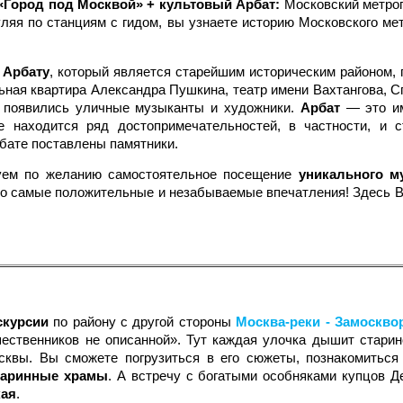
«Город под Москвой» + культовый Арбат:
Московский метроп
уляя по станциям с гидом, вы узнаете историю Московского ме
 Арбату
, который является старейшим историческим районом, 
ьная квартира Александра Пушкина, театр имени Вахтангова, Сп
т появились уличные музыканты и художники.
Арбат
— это им
е находится ряд достопримечательностей, в частности, и 
бате поставлены памятники.
уем по желанию самостоятельное посещение
уникального м
ко самые положительные и незабываемые впечатления! Здесь В
скурсии
по району с другой стороны
Москва-реки - Замоскв
шественников не описанной». Тут каждая улочка дышит стари
квы. Вы сможете погрузиться в его сюжеты, познакомиться с
таринные храмы
. А встречу с богатыми особняками купцов Д
кая
.