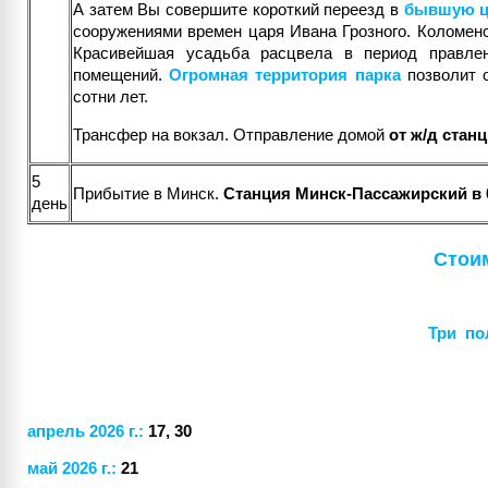
А затем Вы совершите короткий переезд в
бывшую ц
сооружениями времен царя Ивана Грозного. Коломенс
Красивейшая усадьба расцвела в период правле
помещений.
Огромная территория парка
позволит 
сотни лет.
Трансфер на вокзал. Отправление домой
от ж/д стан
5
Прибытие в Минск.
Станция Минск-Пассажирский в 
день
Стоим
Три по
апрель 2026 г.:
17, 30
май 2026 г.:
21