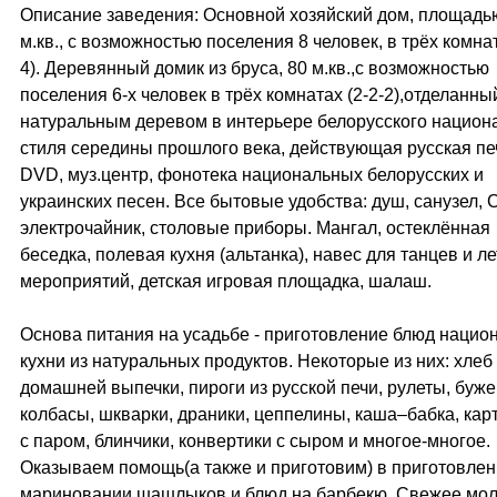
Описание заведения: Основной хозяйский дом, площадь
м.кв., с возможностью поселения 8 человек, в трёх комнат
4). Деревянный домик из бруса, 80 м.кв.,с возможностью
поселения 6-х человек в трёх комнатах (2-2-2),отделанны
натуральным деревом в интерьере белорусского национ
стиля середины прошлого века, действующая русская печ
DVD, муз.центр, фонотека национальных белорусских и
украинских песен. Все бытовые удобства: душ, санузел, 
электрочайник, столовые приборы. Мангал, остеклённая
беседка, полевая кухня (альтанка), навес для танцев и л
мероприятий, детская игровая площадка, шалаш.
Основа питания на усадьбе - приготовление блюд нацио
кухни из натуральных продуктов. Некоторые из них: хлеб
домашней выпечки, пироги из русской печи, рулеты, буже
колбасы, шкварки, драники, цеппелины, каша–бабка, ка
с паром, блинчики, конвертики с сыром и многое-многое.
Оказываем помощь(а также и приготовим) в приготовлен
мариновании шашлыков и блюд на барбекю. Свежее мо