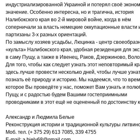
индустриализированной Украиной и потерял своё эконо
значение. Особенно интересна, но и трагична, история
Налибокского края во 2-й мировой войне, когда в нём
соперничали за власть немецкие оккупационные власти 
партизаны 3-х разных ориентаций.
По замыслу хозяев усадьбы, Люцинка - центр своеобраз
«культа» Налибокского края, удобная резиденция для эк
в саму Пущу, а также в Ивенец, Раков, Дзержиново, Во
Для того, чтобы как следует узнать этот неповторимый кр
здесь лучше провести несколько дней, чтобы лучше узнат
познать её природу и историю. Мы надеемся, что то врем
которое Вы проведёте у нас, поможет Вам узнать и полю
Пущу, и с радостью будем Вашими гостеприимными
проводниками в этот ещё не оцененный по достоинству к
Александр и Людмила Белые
Реконструкция истории и традиционной культуры литвин
Мoб. тeл. (+ 375 29) 613 7085, 339 4755
E-mail: a.biely68@gmail.com