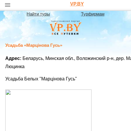
VP.BY
Найти туры
Турфирмам
Усадьба «Марцiнова Гусь»
Адрес:
Беларусь, Минская обл., Воложинский р-н, дер. 
Люцинка
Усадьба Белых "Марцiнова Гусь"