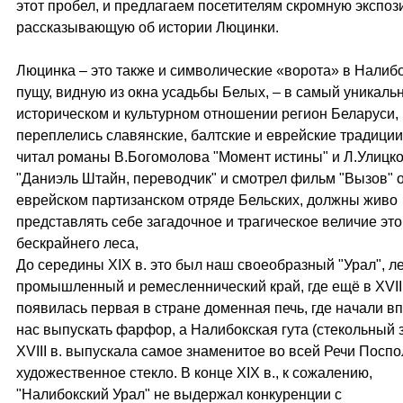
этот пробел, и предлагаем посетителям скромную экспоз
рассказывающую об истории Люцинки.
Люцинка – это также и символические «ворота» в Налиб
пущу, видную из окна усадьбы Белых, – в самый уникаль
историческом и культурном отношении регион Беларуси, 
переплелись славянские, балтские и еврейские традиции.
читал романы В.Богомолова "Момент истины" и Л.Улицк
"Даниэль Штайн, переводчик" и смотрел фильм "Вызов" 
еврейском партизанском отряде Бельских, должны живо
представлять себе загадочное и трагическое величие это
бескрайнего леса,
До середины ХIХ в. это был наш своеобразный "Урал", л
промышленный и ремесленнический край, где ещё в XVIII
появилась первая в стране доменная печь, где начали в
нас выпускать фарфор, а Налибокская гута (стекольный 
XVIII в. выпускала самое знаменитое во всей Речи Посп
художественное стекло. В конце ХIХ в., к сожалению,
"Налибокский Урал" не выдержал конкуренции с