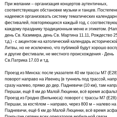
При желании – организация концертов аутентичных,
соответствующих обстановке музыки и танцев. Постепе
надеемся организовать систему тематических календар
фестивалей, повторяющихся каждый год, с соотвеству
каждому празднику традиционным меню и этикетом. (На
день Св. Казимира, день Св. Мартина 11.11, Рождество 25
т.д.) - с акцентом на католический календарь историческо
Литвы, но не исключено, что публикой будут хорошо вос
и другие фестивали, не местного происхождения - День
Св.Патрика 17.03 и т.д.
Проезд из Минска: после указателя 40 км трассы М7 (Е28
поворот направо на Ивенец (в туннель под трассой, напр
сразу налево, прямо до дер. Падневичи (10 км), там напр
Першаи, ещё 8 км до Малой Люцинки, всё время асфальт
Проезд из Гродно (Вильнюса): поворот с трассы М7 (Е28)
Першаи, за костёлом – направо, через 800 м – налево на
Падневичи, ещё 6 км до Малой Люцинки, всё время асфа
Покрытие сетями всех операторов мобильной связи.