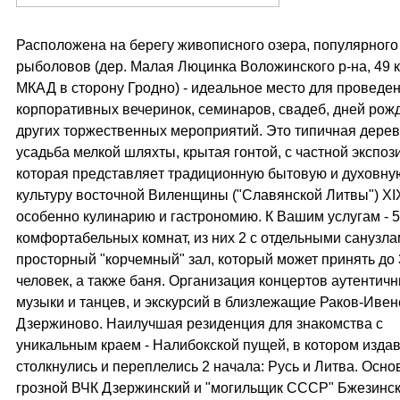
Расположена на берегу живописного озера, популярного
рыболовов (дер. Малая Люцинка Воложинского р-на, 49 к
МКАД в сторону Гродно) - идеальное место для проведе
корпоративных вечеринок, семинаров, свадеб, дней рожд
других торжественных мероприятий. Это типичная дере
усадьба мелкой шляхты, крытая гонтой, с частной экспоз
которая представляeт традиционную бытовую и духовну
культуру восточной Виленщины ("Славянской Литвы") ХIХ
особенно кулинарию и гастрономию. К Вашим услугам - 5
комфортабельных комнат, из них 2 с отдельными санузла
просторный "корчемный" зал, который может принять до 
человек, а также баня. Организация концертов аутентич
музыки и танцев, и экскурсий в близлежащие Раков-Ивен
Дзержиново. Наилучшая резиденция для знакомства с
уникальным краем - Налибокской пущей, в котором изда
столкнулись и переплелись 2 начала: Русь и Литва. Осно
грозной ВЧК Дзержинский и "могильщик СССР" Бжезинск