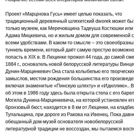
Проект «Марцiнова Гусь» имеет целью показать, что
традиционный деревянный шляхетский dworek может бы
только музеем, как Меречовщина Тадеуша Костюшки или
Адама Мицкевича, но и жилым домом для современной с
всеми удобствами. В каком-то смысле – это своеобразны
туннель времени, который даёт самую простую возможно
попасть в XIХ в. В Люцинке прожил 44 года, до самой сме
1884 г., основатель новой белорусской литературы Винц
Дунин-Марцинкевич Она стала колыбелью его творчески
замыслов, местом рождения большинства его произведе
включая знаменитые «Пинскую шляхту» и «Идиллию».. В
об этом в 1986 году здесь была открыта стела с его бар
Могила Дунина-Марцинкевича, на которой установлен ег
бронзовый бюст, находится в 8 км от Люцинки, на кладб
Тупальщина, при дороге из Ракова на Ивенец. Пока давн
обещанный дом-музей основателя новобелорусской
литературной традиции не воссоздан, мы пытаемся восп