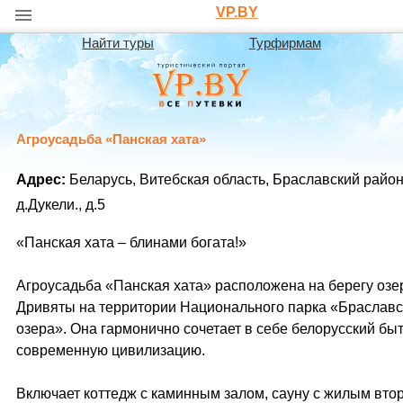
VP.BY
Найти туры
Турфирмам
Агроусадьба «Панская хата»
Адрес:
Беларусь, Витебская область, Браславский район
д.Дукели., д.5
«Панская хата – блинами богата!»
Агроусадьба «Панская хата» расположена на берегу озе
Дривяты на территории Национального парка «Браславс
озера». Она гармонично сочетает в себе белорусский быт
современную цивилизацию.
Включает коттедж с каминным залом, сауну с жилым вт