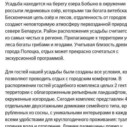
Усадьба находится на берегу озера Бобыно в окружении
россыпи ледниковых озёр, которыми так богата витебска
Бесконечная цепь озёр и лесов, отдаленность от городов
создают неповторимую атмосферу первозданной природ
севере Беларуси. Район расположения усадьбы считает
из самых чистых в регионе. Прилагающие к территории 
леса богаты грибами и ягодами. Учитывая близость древ
города Полоцка, отдых может прекрасно сочетаться с
экскурсионной программой.
Для гостей нашей усадьбы были созданы все условия, к
позволяют проводить отдых с городским комфортом. В
распоряжении гостей усадебного комплекса целых 2 гек
территории с облагороженным рельефным ландшафтом,
окруженные изгородью. Сегодня комплекс представлен 
отдельными двухэтажными домиками семейного типа, в
рубленных из сосны, с уникальными интерьерами в кажд
всеми удобствами для круглогодичного проживания: туал
горячая вода и отопление. Домики размещены прямо у