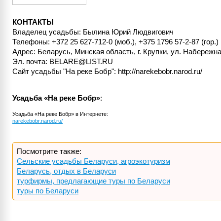
КОНТАКТЫ
Владелец усадьбы: Былина Юрий Людвигович
Телефоны: +372 25 627-712-0 (моб.), +375 1796 57-2-87 (гор.)
Адрес: Беларусь, Минская область, г. Крупки, ул. Набережная
Эл. почта: BELARE@LIST.RU
Сайт усадьбы "На реке Бобр": http://narekebobr.narod.ru/
Усадьба «На реке Бобр»
:
Усадьба «На реке Бобр» в Интернете:
narekebobr.narod.ru/
Посмотрите также:
Сельские усадьбы Беларуси, агроэкотуризм
Беларусь, отдых в Беларуси
турфирмы, предлагающие туры по Беларуси
туры по Беларуси