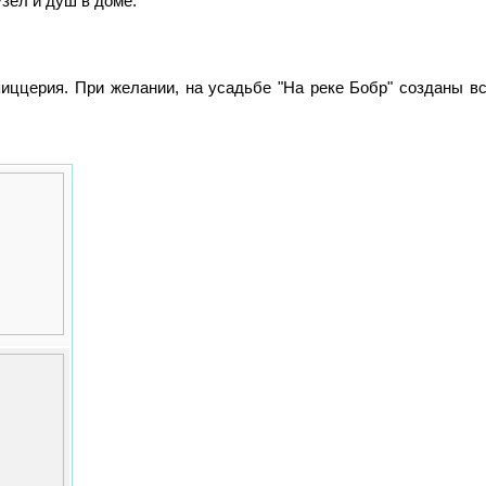
зел и душ в доме.
пиццерия. При желании, на усадьбе "На реке Бобр" созданы в