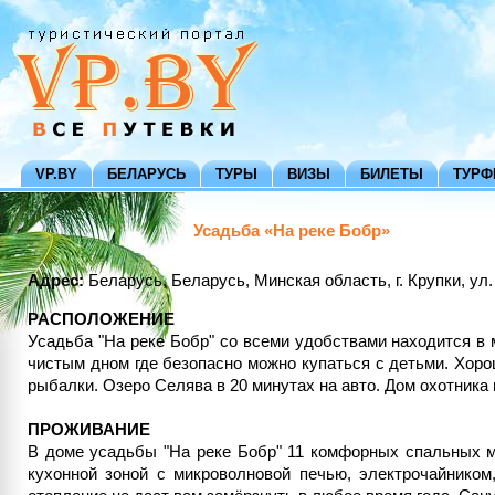
VP.BY
БЕЛАРУСЬ
ТУРЫ
ВИЗЫ
БИЛЕТЫ
ТУР
Усадьба «На реке Бобр»
Адрес:
Беларусь, Беларусь, Минская область, г. Крупки, ул.
РАСПОЛОЖЕНИЕ
Усадьба "На реке Бобр" со всеми удобствами находится в 
чистым дном где безопасно можно купаться с детьми. Хоро
рыбалки. Озеро Селява в 20 минутах на авто. Дом охотника 
ПРОЖИВАНИЕ
В доме усадьбы "На реке Бобр" 11 комфорных спальных м
кухонной зоной с микроволновой печью, электрочайником