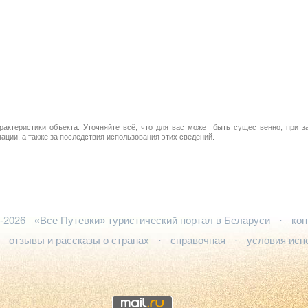
рактеристики объекта. Уточняйте всё, что для вас может быть существенно, при з
ции, а также за последствия использования этих сведений.
5-2026
«Все Путевки» туристический портал в Беларуси
·
кон
·
отзывы и рассказы о странах
·
справочная
·
условия исп