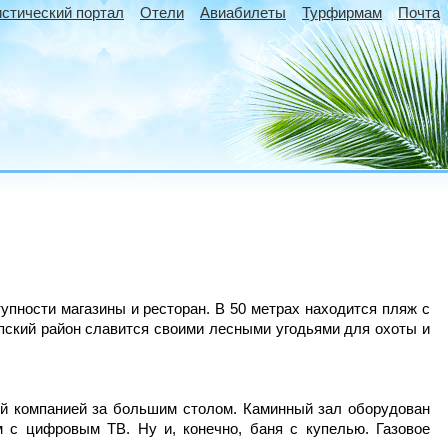
истический портал
Отели
Авиабилеты
Турфирмам
Почта
упности магазины и ресторан. В 50 метрах находится пляж с
упский район славится своими лесными угодьями для охоты и
ой компанией за большим столом. Каминный зал оборудован
м с цифровым ТВ. Ну и, конечно, баня с купелью. Газовое