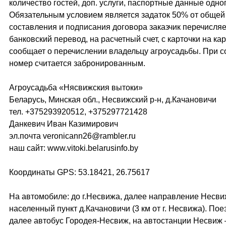
количество гостей, доп. услуги, паспортные данные одного 
Обязательным условием является задаток 50% от общей
составления и подписания договора заказчик перечисляе
банковский перевод, на расчетный счет, с карточки на кар
сообщает о перечислении владельцу агроусадьбы. При с
номер считается забронированным.
Агроусадьба «Нясвижския вытоки»
Беларусь, Минская обл., Несвижский р-н, д.Качановичи
тел. +375293920512, +375297721428
Данкевич Иван Казимирович
эл.почта veronicann26@rambler.ru
наш сайт: www.vitoki.belarusinfo.by
Координаты GPS: 53.18421, 26.75617
На автомобиле: до г.Несвижа, далее направление Несв
населенный пункт д.Качановичи (3 км от г. Несвижа). Пое
далее автобус Городея-Несвиж, на автостанции Несвиж