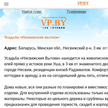
VP.BY
Найти туры
Турфирмам
Усадьба «Нясвижския вытоки»
Адрес:
Беларусь, Минская обл., Несвижский р-н, 3 км. о
Усадьба «Нясвижския Вытоки» находится на живописном
елей прямо у истоков реки Уша, в 3 км от знаменитого д
городе Несвиж, резиденции князей Радзивилов. Комфор
коттеджи в аренду, а их на сегодняшний день пять, отли
Дома новые, все они разные по планировке и вместимост
отделке. Для внутренней отделки использованы только 
материалы. Некоторые из цельного дерева и срублены в
предназначен для проведения торжеств, свадеб и корпо