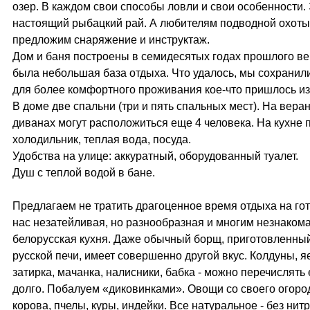
озер. В каждом свои способы ловли и свои особенности.
настоящий рыбацкий рай. А любителям подводной охоты
предложим снаряжение и инструктаж.
Дом и баня построены в семидесятых годах прошлого ве
была небольшая база отдыха. Что удалось, мы сохранил
для более комфортного проживания кое-что пришлось из
В доме две спальни (три и пять спальных мест). На вера
диванах могут расположиться еще 4 человека. На кухне 
холодильник, теплая вода, посуда.
Удобства на улице: аккуратный, оборудованный туалет.
Душ с теплой водой в бане.
Предлагаем не тратить драгоценное время отдыха на гот
нас незатейливая, но разнообразная и многим незнаком
белорусская кухня. Даже обычный борщ, приготовленны
русской печи, имеет совершенно другой вкус. Колдуны, я
затирка, мачанка, налисники, бабка - можно перечислять
долго. Побалуем «диковинками». Овощи со своего огород
корова, пчелы, куры, индейки. Все натуральное - без нит