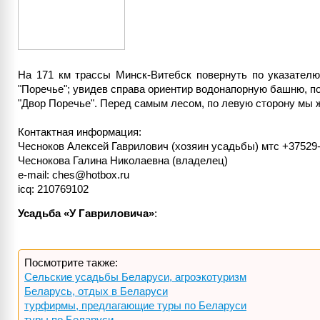
На 171 км трассы Минск-Витебск повернуть по указателю 
"Поречье"; увидев справа ориентир водонапорную башню, по
"Двор Поречье". Перед самым лесом, по левую сторону мы ж
Контактная информация:
Чесноков Алексей Гаврилович (хозяин усадьбы) мтс +37529-
Чеснокова Галина Николаевна (владелец)
e-mail: ches@hotbox.ru
icq: 210769102
Усадьба «У Гавриловича»
:
Посмотрите также:
Сельские усадьбы Беларуси, агроэкотуризм
Беларусь, отдых в Беларуси
турфирмы, предлагающие туры по Беларуси
туры по Беларуси