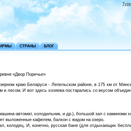
Тур
ФИРМЫ
СТРАНЫ
БЛОГ
еревня «Двор Поречье»
ерном краю Беларуси - Лепельском районе, в 175 км от Минска 
м и лесом. И вот здесь хозяева постарались со вкусом объеди
 машина-автомат, холодильник, и др.), большой зал с каминоми
алет выложенные кафелем, балкон с видом на озеро.
ал, колодец. И, конечно, русская баня (для отдыхающих беспла