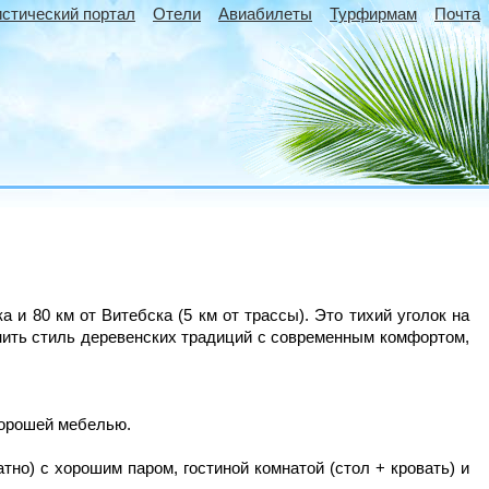
истический портал
Отели
Авиабилеты
Турфирмам
Почта
и 80 км от Витебска (5 км от трассы). Это тихий уголок на
нить стиль деревенских традиций с современным комфортом,
 хорошей мебелью.
тно) с хорошим паром, гостиной комнатой (стол + кровать) и