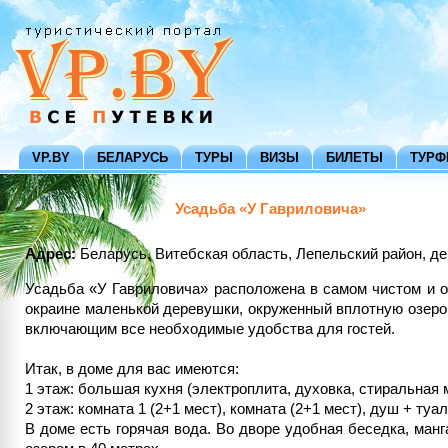
VP.BY
БЕЛАРУСЬ
ТУРЫ
ВИЗЫ
БИЛЕТЫ
ТУР
Усадьба «У Гавриловича»
Адрес:
Беларусь, Витебская область, Лепельский район, д
Усадьба «У Гавриловича» расположена в самом чистом и оз
окраине маленькой деревушки, окруженный вплотную озеро
включающим все необходимые удобства для гостей.
Итак, в доме для вас имеются:
1 этаж: большая кухня (электроплита, духовка, стиральная
2 этаж: комната 1 (2+1 мест), комната (2+1 мест), душ + ту
В доме есть горячая вода. Во дворе удобная беседка, манг