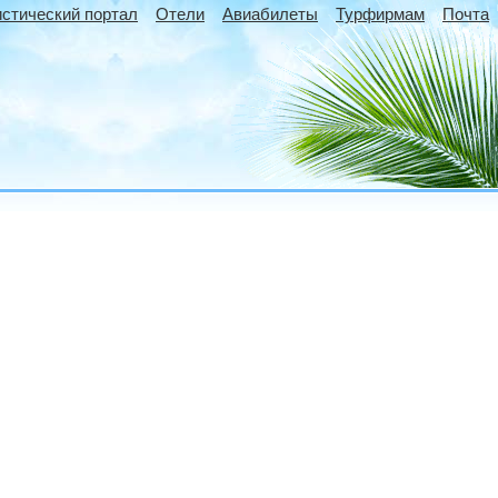
истический портал
Отели
Авиабилеты
Турфирмам
Почта