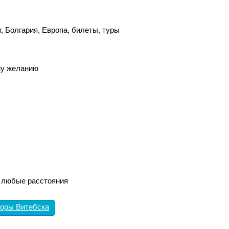
, Болгария, Европа, билеты, туры
му желанию
а любые расстояния
торы Витебска