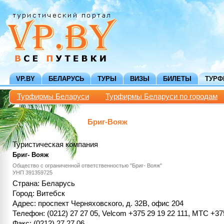
VP.BY
БЕЛАРУСЬ
ТУРЫ
ВИЗЫ
БИЛЕТЫ
ТУР
Турфирмы Беларуси
Турфирмы Беларуси по городам
Бриг-Вояж
Туристическая компания
Бриг- Вояж
Общество с ограниченной ответственностью "Бриг- Вояж"
УНП 391359725
Страна: Беларусь
Город: Витебск
Адрес: проспект Черняховского, д. 32В, офис 204
Телефон: (0212) 27 27 05, Velcom +375 29 19 22 111, МТС +37
Факс: (0212) 27 27 06