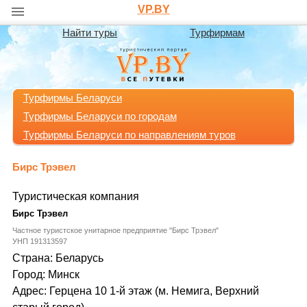
VP.BY
Найти туры
Турфирмам
Турфирмы Беларуси
Турфирмы Беларуси по городам
Турфирмы Беларуси по направлениям туров
Бирс Трэвел
Туристическая компания
Бирс Трэвел
Частное туристское унитарное предприятие "Бирс Трэвел"
УНП 191313597
Страна: Беларусь
Город: Минск
Адрес: Герцена 10 1-й этаж (м. Немига, Верхний