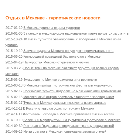
Отдых в Мексике - туристические новости
2017-01-19
В Мексике усилена охрана курортов
2016-01-30
За селфи в мексиканском национальном парке придется заплатить
2015-10-24
10 тысяч туристов эвакуированы с побережья в Мексике из-за
урагана
2015-10-19
Засуха подарила Мексике новую достопримечательность
2015-05-20
Кислородный подводный бар появился в Мексике
2015-04-19
На курортах Мексики открываются казино
2015-03-26
Новые туры по Мексике включают дегустации разных сортов
мескаля
2015-03-19
Экскурсия по Мехико возможна и на вертолете
2015-03-13
В Мексике пройдет исторический фестиваль мороженого
2015-02-17
Российские туристы подрались с мексиканскими грабителями
2015-02-15
Мексиканский остров Косумель становится заповедником
2015-01-27
Туристы в Мехико услышат поэзию на языке ацтеков
2014-12-11
В России открылся офис по туризму Мексики
2014-11-17
Фестиваль шоколада в Мексике привлекает тысячи гостей
2014-10-10
Более 600 мероприятий - на культурном фестивале в Мексике
2014-09-30
Ресторан в Гвадалахаре предлагает трапезу среди костей
2014-09-16
Из-за урагана в Мексике повреждены десятки отелей