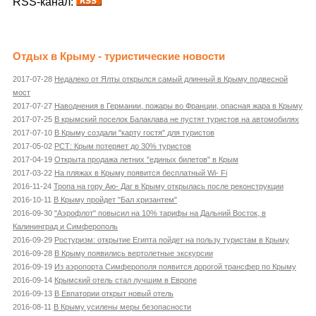
RSS-канал:
Отдых в Крыму - туристические новости
2017-07-28
Недалеко от Ялты открылся самый длинный в Крыму подвесной
мост
2017-07-27
Наводнения в Германии, пожары во Франции, опасная жара в Крыму
2017-07-25
В крымский поселок Балаклава не пустят туристов на автомобилях
2017-07-10
В Крыму создали "карту гостя" для туристов
2017-05-02
РСТ: Крым потеряет до 30% туристов
2017-04-19
Открыта продажа летних "единых билетов" в Крым
2017-03-22
На пляжах в Крыму появится бесплатный Wi- Fi
2016-11-24
Тропа на гору Аю- Даг в Крыму открылась после реконструкции
2016-10-11
В Крыму пройдет "Бал хризантем"
2016-09-30
"Аэрофлот" повысил на 10% тарифы на Дальний Восток, в
Калининград и Симферополь
2016-09-29
Ростуризм: открытие Египта пойдет на пользу туристам в Крыму
2016-09-28
В Крыму появились вертолетные экскурсии
2016-09-19
Из аэропорта Симферополя появится дорогой трансфер по Крыму
2016-09-14
Крымский отель стал лучшим в Европе
2016-09-13
В Евпатории открыт новый отель
2016-08-11
В Крыму усилены меры безопасности